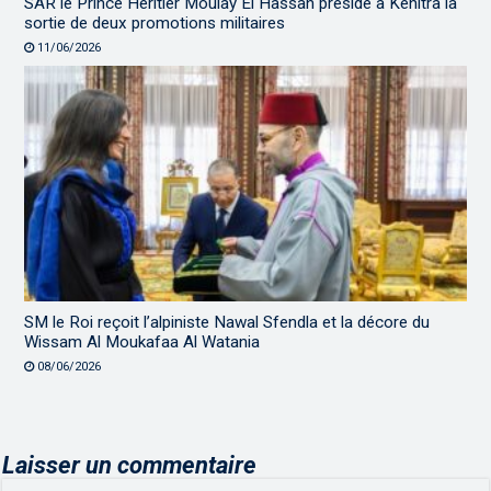
SAR le Prince Héritier Moulay El Hassan préside à Kénitra la
sortie de deux promotions militaires
11/06/2026
SM le Roi reçoit l’alpiniste Nawal Sfendla et la décore du
Wissam Al Moukafaa Al Watania
08/06/2026
Laisser un commentaire