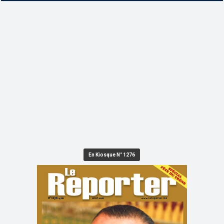
En Kiosque N° 1276