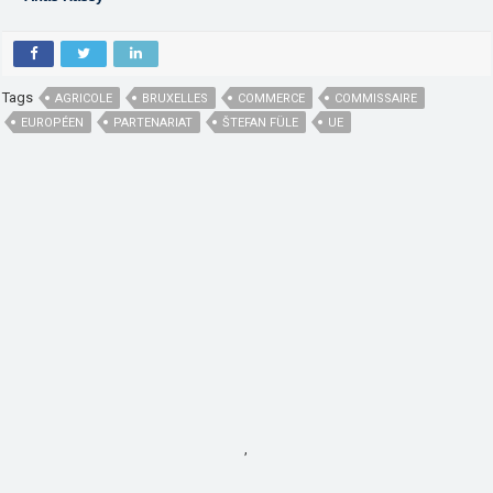
Tags
AGRICOLE
BRUXELLES
COMMERCE
COMMISSAIRE
EUROPÉEN
PARTENARIAT
ŠTEFAN FÜLE
UE
,