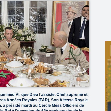
hammed VI, que Dieu l’assiste, Chef suprême et
rces Armées Royales (FAR), Son Altesse Royale
n, a présidé mardi au Cercle Mess Officiers de
 le Roi à l’occasion du 63è anniversaire de la