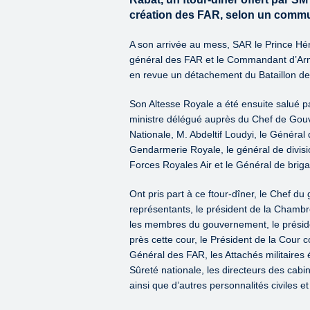
création des FAR, selon un commu
A son arrivée au mess, SAR le Prince Hér
général des FAR et le Commandant d’Arm
en revue un détachement du Bataillon de 
Son Altesse Royale a été ensuite salué 
ministre délégué auprès du Chef de Gouv
Nationale, M. Abdeltif Loudyi, le Géné
Gendarmerie Royale, le général de divis
Forces Royales Air et le Général de br
Ont pris part à ce ftour-dîner, le Chef 
représentants, le président de la Chambre
les membres du gouvernement, le préside
près cette cour, le Président de la Cour co
Général des FAR, les Attachés militaires 
Sûreté nationale, les directeurs des cabi
ainsi que d’autres personnalités civiles et 