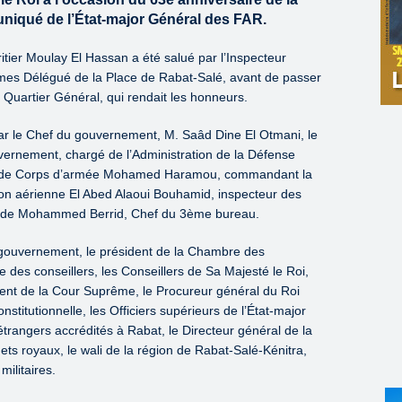
niqué de l’État-major Général des FAR.
itier Moulay El Hassan a été salué par l’Inspecteur
es Délégué de la Place de Rabat-Salé, avant de passer
Quartier Général, qui rendait les honneurs.
par le Chef du gouvernement, M. Saâd Dine El Otmani, le
ernement, chargé de l’Administration de la Défense
ral de Corps d’armée Mohamed Haramou, commandant la
ion aérienne El Abed Alaoui Bouhamid, inspecteur des
igade Mohammed Berrid, Chef du 3ème bureau.
du gouvernement, le président de la Chambre des
 des conseillers, les Conseillers de Sa Majesté le Roi,
nt de la Cour Suprême, le Procureur général du Roi
nstitutionnelle, les Officiers supérieurs de l’État-major
étrangers accrédités à Rabat, le Directeur général de la
nets royaux, le wali de la région de Rabat-Salé-Kénitra,
militaires.