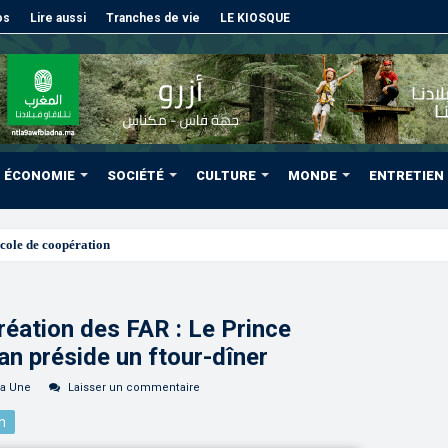
os
Lire aussi
Tranches de vie
LE KIOSQUE
ÉCONOMIE
SOCIÉTÉ
CULTURE
MONDE
ENTRETIEN
cole de coopération sanitaire et phytosanitaire entre l’ONSSA
réation des FAR : Le Prince
an préside un ftour-dîner
la Une
Laisser un commentaire
n