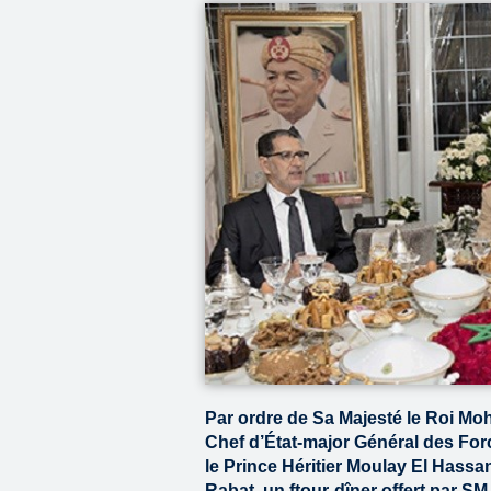
Par ordre de Sa Majesté le Roi Mo
Chef d’État-major Général des Fo
le Prince Héritier Moulay El Hassa
Rabat, un ftour-dîner offert par SM