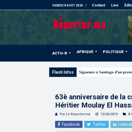
Contact
Live
Édit
SAMEDI 8 AOÛT 2026
AFRIQUE
POLITIQUE
ACTU-R
Flash Infos
Signature à Santiago d’un proto
63è anniversaire de la c
Héritier Moulay El Hass
Par Le Reporter.ma
15/05/2019
À 
Facebook
Twitter
LinkedI