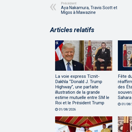
Précédent
Aya Nakamura, Travis Scott et
Migos à Mawazine
Articles relatifs
La voie express Tiznit-
Fête d
Dakhla “Donald J. Trump
réaffir
Highway”, une parfaite
des Éta
illustration de la grande
souvera
estime mutuelle entre SM le
Sahara
Roi et le Président Trump
01/08/
01/08/2026