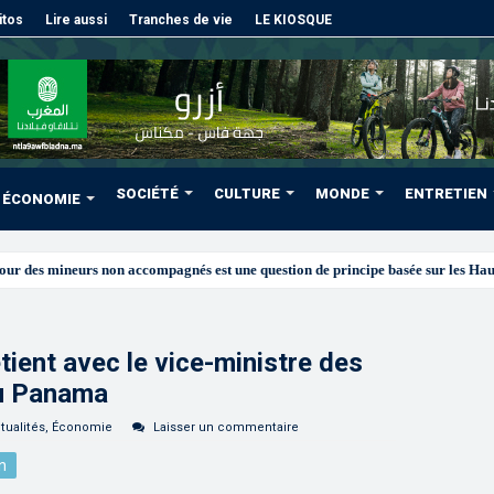
itos
Lire aussi
Tranches de vie
LE KIOSQUE
SOCIÉTÉ
CULTURE
MONDE
ENTRETIEN
ÉCONOMIE
etient avec le vice-ministre des
du Panama
tualités
,
Économie
Laisser un commentaire
n