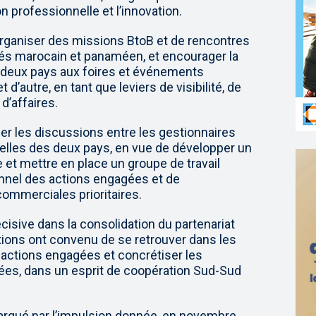
n professionnelle et l’innovation.
organiser des missions BtoB et de rencontres
ivés marocain et panaméen, et encourager la
s deux pays aux foires et événements
’autre, en tant que leviers de visibilité, de
d’affaires.
r les discussions entre les gestionnaires
ielles des deux pays, en vue de développer un
e et mettre en place un groupe de travail
onnel des actions engagées et de
 commerciales prioritaires.
cisive dans la consolidation du partenariat
ons ont convenu de se retrouver dans les
s actions engagées et concrétiser les
fiées, dans un esprit de coopération Sud-Sud
marqué par l’impulsion donnée, en novembre