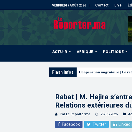
Contact
Live
Éd
VENDREDI 7 AOÛT 2026
ACTU-R
AFRIQUE
POLITIQUE
Flash Infos
L’ONMT renforce l’attractivi
Rabat | M. Hejira s’entr
Relations extérieures 
Par Le Reporter.ma
22/05/2026
Ac
Facebook
Twitter
LinkedI