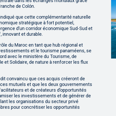
centrale dans les échanges mondiaux grâce
franche de Colón.
 indiqué que cette complémentarité naturelle
onomique stratégique à fort potentiel,
mergence d’un corridor économique Sud-Sud et
, innovant et durable.
rôle du Maroc en tant que hub régional et
investissements et le tourisme panaméens, se
ccord avec le ministère du Tourisme, de
e et Solidaire, de nature à renforcer les flux
 dit convaincu que ces acquis créeront de
fices mutuels et que les deux gouvernements
facilitateurs et de créateurs d’opportunités
ynamiser les investissements et de générer de
lant les organisations du secteur privé
bres pour concrétiser les opportunités