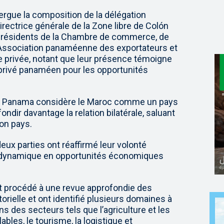
rgue la composition de la délégation
rectrice générale de la Zone libre de Colón
e-présidents de la Chambre de commerce, de
de l’Association panaméenne des exportateurs et
se privée, notant que leur présence témoigne
r privé panaméen pour les opportunités
e le Panama considère le Maroc comme un pays
ondir davantage la relation bilatérale, saluant
on pays.
deux parties ont réaffirmé leur volonté
dynamique en opportunités économiques
nt procédé à une revue approfondie des
rielle et ont identifié plusieurs domaines à
ans des secteurs tels que l’agriculture et les
ables, le tourisme, la logistique et