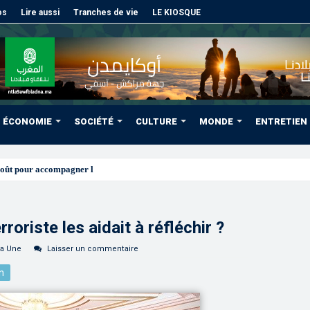
os
Lire aussi
Tranches de vie
LE KIOSQUE
ÉCONOMIE
SOCIÉTÉ
CULTURE
MONDE
ENTRETIEN
août pour accompagner les projets des Marocains du Monde
roriste les aidait à réfléchir ?
la Une
Laisser un commentaire
n