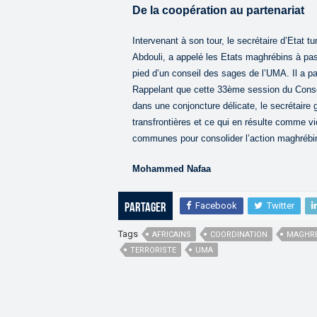
De la coopération au partenariat
Intervenant à son tour, le secrétaire d’Etat t
Abdouli, a appelé les Etats maghrébins à pas
pied d’un conseil des sages de l’UMA. Il a pa
Rappelant que cette 33ème session du Consei
dans une conjoncture délicate, le secrétaire
transfrontières et ce qui en résulte comme v
communes pour consolider l’action maghréb
Mohammed Nafaa
Facebook
Twitter
Partager
Tags
AFRICAINS
COORDINATION
MAGHRÉ
TERRORISTE
UMA