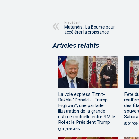
Précédent
Mutandis : La Bourse pour
accélérer la croissance
Articles relatifs
La voie express Tiznit-
Fête d
Dakhla “Donald J. Trump
réaffir
Highway”, une parfaite
des Éta
illustration de la grande
souvera
estime mutuelle entre SM le
Sahara
Roi et le Président Trump
01/08/
01/08/2026