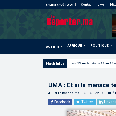
Contact
Live
Édit
SAMEDI 8 AOÛT 2026
AFRIQUE
POLITIQUE
ACTU-R
Flash Infos
Les CRI mobilisés du 10 au 13 
UMA : Et si la menace ter
Par Le Reporter.ma
16/05/2015
À 
Facebook
Twitter
LinkedI