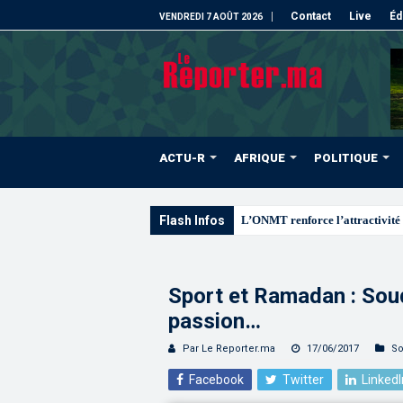
Contact
Live
Éd
VENDREDI 7 AOÛT 2026
ACTU-R
AFRIQUE
POLITIQUE
Flash Infos
L’ONMT renforce l’attractivité 
Sport et Ramadan : Sou
passion…
Par Le Reporter.ma
17/06/2017
So
Facebook
Twitter
LinkedI