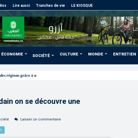
itos
Lire aussi
Tranches de vie
LE KIOSQUE
ÉCONOMIE
CULTURE
MONDE
ENTRETIEN
SOCIÉTÉ
des régions grâce à une connectivité aérienne historique de Rya
dain on se découvre une
ciété
Laisser un commentaire
n