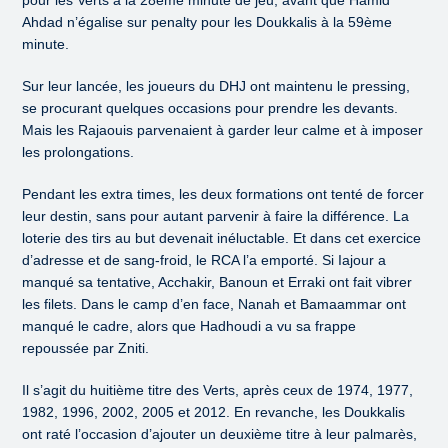
pour les Verts à la 28ème minute de jeu, avant que Hamid
Ahdad n’égalise sur penalty pour les Doukkalis à la 59ème
minute.
Sur leur lancée, les joueurs du DHJ ont maintenu le pressing,
se procurant quelques occasions pour prendre les devants.
Mais les Rajaouis parvenaient à garder leur calme et à imposer
les prolongations.
Pendant les extra times, les deux formations ont tenté de forcer
leur destin, sans pour autant parvenir à faire la différence. La
loterie des tirs au but devenait inéluctable. Et dans cet exercice
d’adresse et de sang-froid, le RCA l’a emporté. Si Iajour a
manqué sa tentative, Acchakir, Banoun et Erraki ont fait vibrer
les filets. Dans le camp d’en face, Nanah et Bamaammar ont
manqué le cadre, alors que Hadhoudi a vu sa frappe
repoussée par Zniti.
Il s’agit du huitième titre des Verts, après ceux de 1974, 1977,
1982, 1996, 2002, 2005 et 2012. En revanche, les Doukkalis
ont raté l’occasion d’ajouter un deuxième titre à leur palmarès,