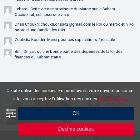
Lebardi: Cette victoire provisoire du Maroc sur le Sahara
Occidental, est aussi une victo...
Driss Choukri: choukri.driss42@gmail.com le Roi du maroc etin Roi
sobre d'une famille des rois....
Zoulikha Kouider: Merci pour ces explications. Très utile....
Bm.: On sait qu'une bonne partie des dépenses de la loi des
finances du Kabranistan v...
Ce site utilise des cookies. En poursuivant votre navigation sur ce
site, vous acceptez l’utilisation des cookies.
En savoir plus.
OK
,
,
Decline cookies
+212(05.22)54.11.03 // (05.22)54.11.04