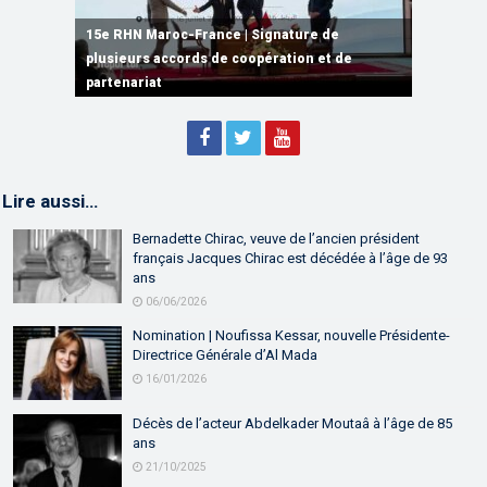
15e RHN Maroc-France | Signature de
plusieurs accords de coopération et de
15e RHN Maroc-France | Discours de
15e Réunion de Haut Niveau Maroc-France |
partenariat
Sébastien Lecornu premier ministre français
Discours de M. Aziz Akhannouch
Lire aussi…
Bernadette Chirac, veuve de l’ancien président
français Jacques Chirac est décédée à l’âge de 93
ans
06/06/2026
Nomination | Noufissa Kessar, nouvelle Présidente-
Directrice Générale d’Al Mada
16/01/2026
Décès de l’acteur Abdelkader Moutaâ à l’âge de 85
ans
21/10/2025