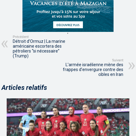
,
,
Précédent
Détroit d’Ormuz | La marine
américaine escortera des
pétroliers “si nécessaire”
(Trump)
Suivant
L’armée israélienne mène des
frappes d’envergure contre des
cibles en Iran
Articles relatifs