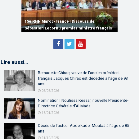
15e RHN Maroc-France | Signature de
plusieurs accords de coopération et de
15e RHN Maroc-France | Discours de
15e Réunion de Haut Niveau Maroc-France |
partenariat
Sébastien Lecornu premier ministre français
Discours de M. Aziz Akhannouch
Lire aussi…
Bernadette Chirac, veuve de l’ancien président
français Jacques Chirac est décédée à l’âge de 93
ans
06/06/2026
Nomination | Noufissa Kessar, nouvelle Présidente-
Directrice Générale d’Al Mada
16/01/2026
Décès de l’acteur Abdelkader Moutaâ à l’âge de 85
ans
21/10/2025