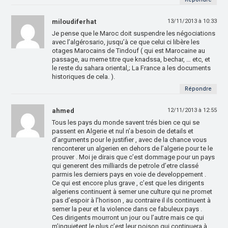
miloudiferhat
13/11/2013 à 10:33
Je pense que le Maroc doit suspendre les négociations
avec l’algérosario, jusqu’à ce que celui ci libère les
otages Marocains de Tindouf ( qui est Marocaine au
passage, au meme titre que knadssa, bechar, … etc, et
le reste du sahara oriental,; La France a les documents
historiques de cela. ).
Répondre
ahmed
12/11/2013 à 12:55
Tous les pays du monde savent trés bien ce qui se
passent en Algerie et nul n’a besoin de details et
d’arguments pour le justifier , avec de la chance vous
renconterer un algerien en dehors de l’algerie pour te le
prouver . Moi je dirais que c’est dommage pour un pays
qui generent des milliards de petrole d’etre classé
parmis les derniers pays en voie de developpement .
Ce qui est encore plus grave , c’est que les dirigents
algeriens continuent à semer une culture qui ne promet
pas d’espoir à l’horison , au contraire il ils continuent à
semer la peur et la violence dans ce fabuleux pays .
Ces dirigents mourront un jour ou l’autre mais ce qui
m’inquietent le plus c’est leur poison qui continuera à