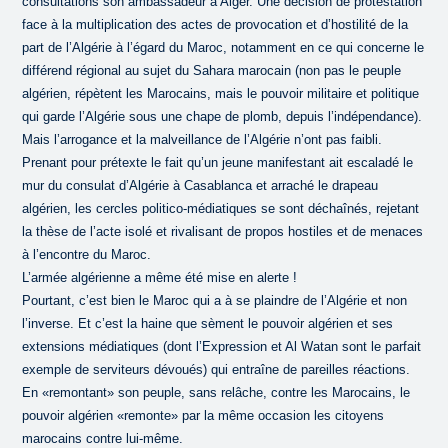
consultations son ambassadeur à Alger. Une décision de protestation
face à la multiplication des actes de provocation et d’hostilité de la
part de l’Algérie à l’égard du Maroc, notamment en ce qui concerne le
différend régional au sujet du Sahara marocain (non pas le peuple
algérien, répètent les Marocains, mais le pouvoir militaire et politique
qui garde l’Algérie sous une chape de plomb, depuis l’indépendance).
Mais l’arrogance et la malveillance de l’Algérie n’ont pas faibli.
Prenant pour prétexte le fait qu’un jeune manifestant ait escaladé le
mur du consulat d’Algérie à Casablanca et arraché le drapeau
algérien, les cercles politico-médiatiques se sont déchaînés, rejetant
la thèse de l’acte isolé et rivalisant de propos hostiles et de menaces
à l’encontre du Maroc.
L’armée algérienne a même été mise en alerte !
Pourtant, c’est bien le Maroc qui a à se plaindre de l’Algérie et non
l’inverse. Et c’est la haine que sèment le pouvoir algérien et ses
extensions médiatiques (dont l’Expression et Al Watan sont le parfait
exemple de serviteurs dévoués) qui entraîne de pareilles réactions.
En «remontant» son peuple, sans relâche, contre les Marocains, le
pouvoir algérien «remonte» par la même occasion les citoyens
marocains contre lui-même.