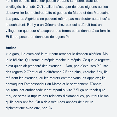
riche en pétrole, mais leur peuple vit dans la misère. Sauf les
privilégiés, bien sûr. Qu’ils aillent s’occuper de leurs oignons au lieu
de surveiller les moindres faits et gestes du Maroc et des Marocains.
Les pauvres Algériens ne peuvent même pas manifester autant qu’ils
le souhaitent. Et il y a un Général chez eux qui a détruit tout un
village rien que pour s’accaparer ses terres et les donner à sa famille.
Et ils se posent en donneurs de leçons ?».
Amine
«Le gars, il a escaladé le mur pour arracher le drapeau algérien. Moi,
je le félicite. Qui sème le mépris récolte le mépris. Ce que je regrette,
c’est qu’on ait présenté des excuses… Non, pas d’excuses ? Juste
des regrets ? C’est quoi la différence ? Et en plus, «zaïdine fih», ils
refusent les excuses, ou les regrets comme vous les appelez ; ils
convoquent l’ambassadeur du Maroc et le sermonnent. D’abord,
pourquoi cet ambassadeur est reparti si vite ? Si ça ne tenait qu’à
moi, ce serait la rupture des relations diplomatiques, pour tout le mal
qu’ils nous ont fait. On a déjà vécu des années de rupture
diplomatique avec eux, non ?».