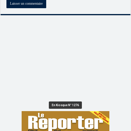
En Kiosque N° 1276