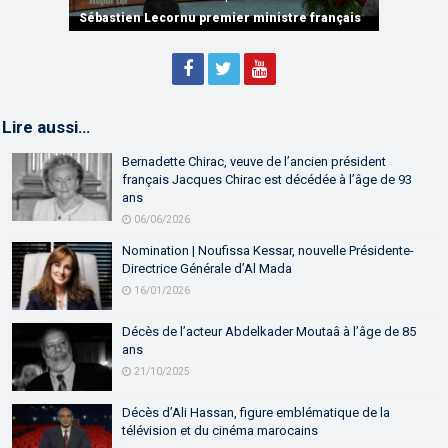
partenariat
Sébastien Lecornu premier ministre français
Discours de M. Aziz Akhannouch
Lire aussi…
Bernadette Chirac, veuve de l’ancien président
français Jacques Chirac est décédée à l’âge de 93
ans
06/06/2026
Nomination | Noufissa Kessar, nouvelle Présidente-
Directrice Générale d’Al Mada
16/01/2026
Décès de l’acteur Abdelkader Moutaâ à l’âge de 85
ans
21/10/2025
Décès d’Ali Hassan, figure emblématique de la
télévision et du cinéma marocains