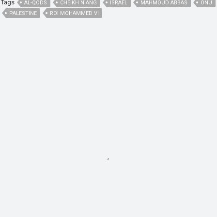
Tags
AL-QODS
CHEIKH NIANG
ISRAËL
MAHMOUD ABBAS
ONU
PALESTINE
ROI MOHAMMED VI
,