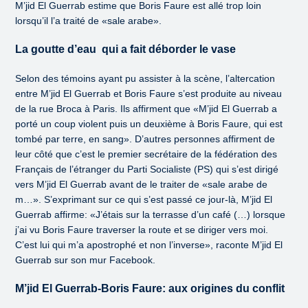
M’jid El Guerrab estime que Boris Faure est allé trop loin
lorsqu’il l’a traité de «sale arabe».
La goutte d’eau qui a fait déborder le vase
Selon des témoins ayant pu assister à la scène, l’altercation
entre M’jid El Guerrab et Boris Faure s’est produite au niveau
de la rue Broca à Paris. Ils affirment que «M’jid El Guerrab a
porté un coup violent puis un deuxième à Boris Faure, qui est
tombé par terre, en sang». D’autres personnes affirment de
leur côté que c’est le premier secrétaire de la fédération des
Français de l’étranger du Parti Socialiste (PS) qui s’est dirigé
vers M’jid El Guerrab avant de le traiter de «sale arabe de
m…». S’exprimant sur ce qui s’est passé ce jour-là, M’jid El
Guerrab affirme: «J’étais sur la terrasse d’un café (…) lorsque
j’ai vu Boris Faure traverser la route et se diriger vers moi.
C’est lui qui m’a apostrophé et non l’inverse», raconte M’jid El
Guerrab sur son mur Facebook.
M’jid El Guerrab-Boris Faure: aux origines du conflit