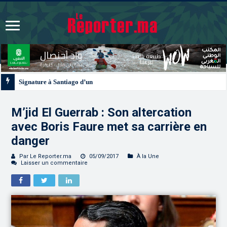
Signature à Santiago d’un protocole de coopération sanitaire et phytosanitair
M’jid El Guerrab : Son altercation
avec Boris Faure met sa carrière en
danger
Par Le Reporter.ma
05/09/2017
À la Une
Laisser un commentaire