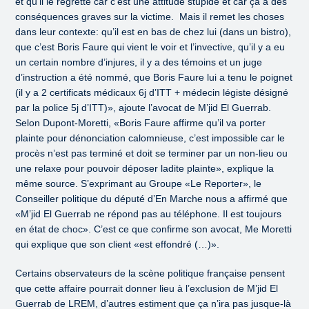
et qu’il le regrette car c’est une attitude stupide et car ça a des
conséquences graves sur la victime. Mais il remet les choses
dans leur contexte: qu’il est en bas de chez lui (dans un bistro),
que c’est Boris Faure qui vient le voir et l’invective, qu’il y a eu
un certain nombre d’injures, il y a des témoins et un juge
d’instruction a été nommé, que Boris Faure lui a tenu le poignet
(il y a 2 certificats médicaux 6j d’ITT + médecin légiste désigné
par la police 5j d’ITT)», ajoute l’avocat de M’jid El Guerrab.
Selon Dupont-Moretti, «Boris Faure affirme qu’il va porter
plainte pour dénonciation calomnieuse, c’est impossible car le
procès n’est pas terminé et doit se terminer par un non-lieu ou
une relaxe pour pouvoir déposer ladite plainte», explique la
même source. S’exprimant au Groupe «Le Reporter», le
Conseiller politique du député d’En Marche nous a affirmé que
«M’jid El Guerrab ne répond pas au téléphone. Il est toujours
en état de choc». C’est ce que confirme son avocat, Me Moretti
qui explique que son client «est effondré (…)».
Certains observateurs de la scène politique française pensent
que cette affaire pourrait donner lieu à l’exclusion de M’jid El
Guerrab de LREM, d’autres estiment que ça n’ira pas jusque-là