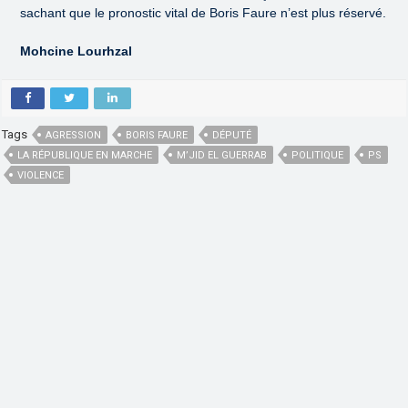
sachant que le pronostic vital de Boris Faure n’est plus réservé.
Mohcine Lourhzal
Tags
AGRESSION
BORIS FAURE
DÉPUTÉ
LA RÉPUBLIQUE EN MARCHE
M’JID EL GUERRAB
POLITIQUE
PS
VIOLENCE