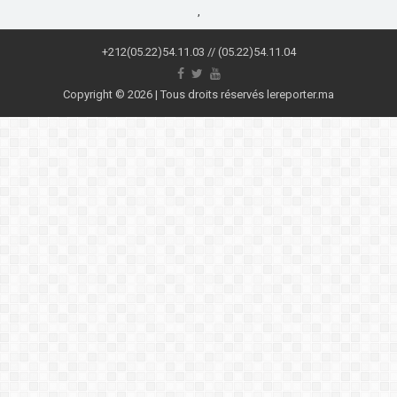
,
+212(05.22)54.11.03 // (05.22)54.11.04
Copyright © 2026 | Tous droits réservés lereporter.ma