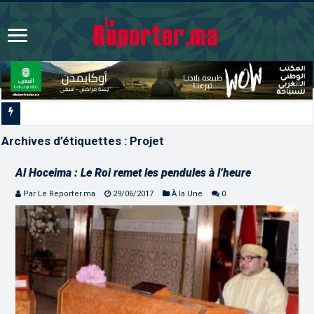
La voie express Tiznit-Dakhla “Donald J. Trump Highway”, une parfaite illust
Archives d’étiquettes :
Projet
Al Hoceima : Le Roi remet les pendules à l’heure
Par Le Reporter.ma
29/06/2017
À la Une
0