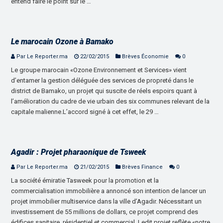
entend faire le point sur le …
Le marocain Ozone à Bamako
Par Le Reporter.ma
22/02/2015
Brèves Économie
0
Le groupe marocain «Ozone Environnement et Services» vient
d’entamer la gestion déléguée des services de propreté dans le
district de Bamako, un projet qui suscite de réels espoirs quant à
l’amélioration du cadre de vie urbain des six communes relevant de la
capitale malienne.L’accord signé à cet effet, le 29 …
Agadir : Projet pharaonique de Tsweek
Par Le Reporter.ma
21/02/2015
Brèves Finance
0
La société émiratie Tasweek pour la promotion et la
commercialisation immobilière a annoncé son intention de lancer un
projet immobilier multiservice dans la ville d’Agadir. Nécessitant un
investissement de 55 millions de dollars, ce projet comprend des
édifices sanitaire, résidentiel et commercial. Ledit projet reflète «notre