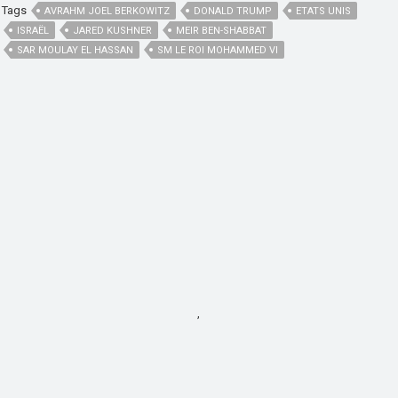
Tags
AVRAHM JOEL BERKOWITZ
DONALD TRUMP
ETATS UNIS
ISRAËL
JARED KUSHNER
MEIR BEN-SHABBAT
SAR MOULAY EL HASSAN
SM LE ROI MOHAMMED VI
,