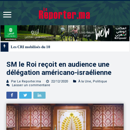
Les CRI mobilisés du 10 au 13 août pour accompagner les projets des Maroc
SM le Roi reçoit en audience une
délégation américano-israélienne
Par Le Reporter.ma
22/12/2020
À la Une
,
Politique
Laisser un commentaire