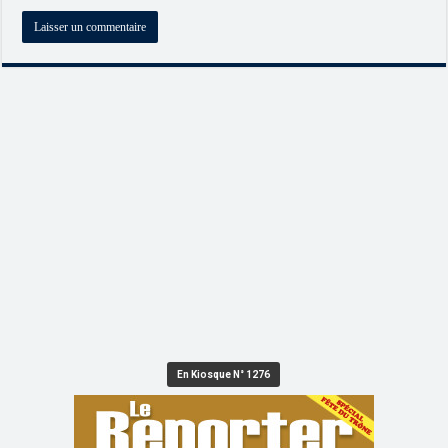
En Kiosque N° 1276