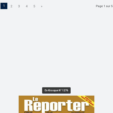
1
2
3
4
5
»
Page 1 sur 5
En Kiosque N° 1276