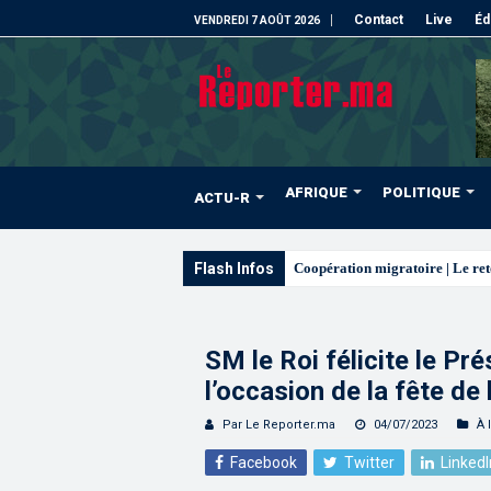
Contact
Live
Éd
VENDREDI 7 AOÛT 2026
AFRIQUE
POLITIQUE
ACTU-R
Flash Infos
L’ONMT renforce l’attractivi
SM le Roi félicite le Pr
l’occasion de la fête d
Par Le Reporter.ma
04/07/2023
À 
Facebook
Twitter
LinkedI