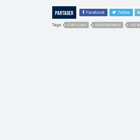
Facebook
Twitter
Partager
Tags
ETATS-UNIS
INDÉPENDANCE
JOE B