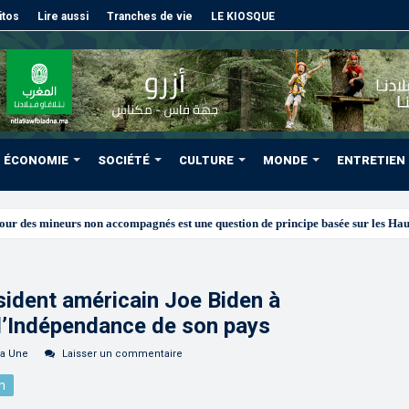
itos
Lire aussi
Tranches de vie
LE KIOSQUE
ÉCONOMIE
SOCIÉTÉ
CULTURE
MONDE
ENTRETIEN
ésident américain Joe Biden à
e l’Indépendance de son pays
la Une
Laisser un commentaire
n