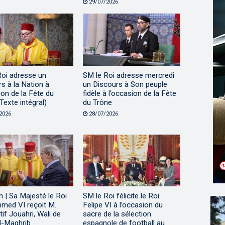
29/07/2026
Roi adresse un
SM le Roi adresse mercredi
s à la Nation à
un Discours à Son peuple
ion de la Fête du
fidèle à l’occasion de la Fête
Texte intégral)
du Trône
2026
28/07/2026
 | Sa Majesté le Roi
SM le Roi félicite le Roi
ed VI reçoit M.
Felipe VI à l’occasion du
tif Jouahri, Wali de
sacre de la sélection
l-Maghrib
espagnole de football au