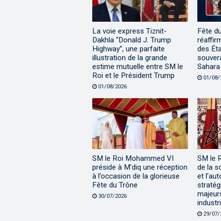
La voie express Tiznit-
Fête d
Dakhla “Donald J. Trump
réaffir
Highway”, une parfaite
des Éta
illustration de la grande
souvera
estime mutuelle entre SM le
Sahara
Roi et le Président Trump
01/08/
01/08/2026
SM le Roi Mohammed VI
SM le 
préside à M’diq une réception
de la s
à l’occasion de la glorieuse
et l’au
Fête du Trône
stratég
majeur
30/07/2026
industri
29/07/