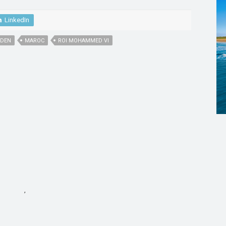
LinkedIn
IDEN
MAROC
ROI MOHAMMED VI
,