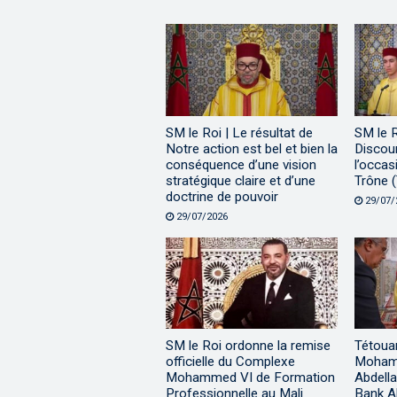
SM le Roi | Le résultat de
SM le 
Notre action est bel et bien la
Discour
conséquence d’une vision
l’occas
stratégique claire et d’une
Trône (
doctrine de pouvoir
29/07/
29/07/2026
SM le Roi ordonne la remise
Tétouan
officielle du Complexe
Mohamm
Mohammed VI de Formation
Abdella
Professionnelle au Mali
Bank A