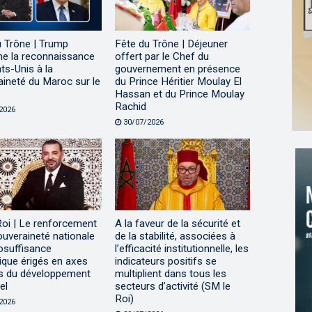
u Trône | Trump
Fête du Trône | Déjeuner
me la reconnaissance
offert par le Chef du
ts-Unis à la
gouvernement en présence
ineté du Maroc sur le
du Prince Héritier Moulay El
Hassan et du Prince Moulay
Rachid
2026
30/07/2026
Roi | Le renforcement
A la faveur de la sécurité et
ouveraineté nationale
de la stabilité, associées à
tosuffisance
l’efficacité institutionnelle, les
ique érigés en axes
indicateurs positifs se
s du développement
multiplient dans tous les
el
secteurs d’activité (SM le
Roi)
2026