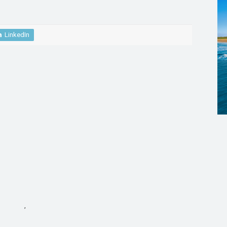
LinkedIn
,