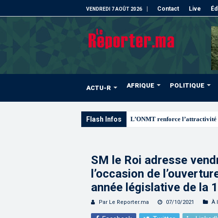
Contact
Live
Éd
VENDREDI 7 AOÛT 2026
AFRIQUE
POLITIQUE
ACTU-R
Flash Infos
L’ONMT renforce l’attractivité 
SM le Roi adresse vendr
l’occasion de l’ouvertur
année législative de la 
Par Le Reporter.ma
07/10/2021
À 