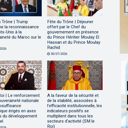
u Trône | Trump
Fête du Trône | Déjeuner
me la reconnaissance
offert par le Chef du
ts-Unis à la
gouvernement en présence
ineté du Maroc sur le
du Prince Héritier Moulay El
Hassan et du Prince Moulay
Rachid
2026
30/07/2026
Roi | Le renforcement
A la faveur de la sécurité et
ouveraineté nationale
de la stabilité, associées à
tosuffisance
l’efficacité institutionnelle, les
ique érigés en axes
indicateurs positifs se
s du développement
multiplient dans tous les
el
secteurs d’activité (SM le
Roi)
2026