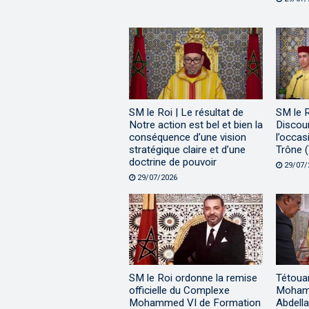
SM le Roi | Le résultat de
SM le 
Notre action est bel et bien la
Discour
conséquence d’une vision
l’occas
stratégique claire et d’une
Trône (
doctrine de pouvoir
29/07/
29/07/2026
SM le Roi ordonne la remise
Tétouan
officielle du Complexe
Mohamm
Mohammed VI de Formation
Abdella