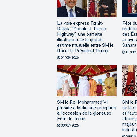
La voie express Tiznit-
Fête d
Dakhla “Donald J. Trump
réaffir
Highway”, une parfaite
des Éta
illustration de la grande
souvera
estime mutuelle entre SM le
Sahara
Roi et le Président Trump
01/08/
01/08/2026
SM le Roi Mohammed VI
SM le 
préside à M’diq une réception
de la s
à l’occasion de la glorieuse
et l’au
Fête du Trône
stratég
majeur
30/07/2026
industri
29/07/