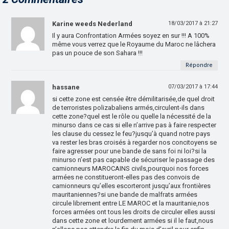
Karine weeds Nederland
18/03/2017 à 21:27
Il y aura Confrontation Armées soyez en sur !!! A 100%
même vous verrez que le Royaume du Maroc ne lâchera
pas un pouce de son Sahara !!!
Répondre
hassane
07/03/2017 à 17:44
si cette zone est censée être démilitarisée,de quel droit
de terroristes polizabaliens armés,circulent-ils dans
cette zone?quel est le rôle ou quelle la nécessité de la
minurso dans ce cas si elle n’arrive pas à faire respecter
les clause du cessez le feu?jusqu’à quand notre pays
va rester les bras croisés à regarder nos concitoyens se
faire agresser pour une bande de sans foi ni loi?si la
minurso n’est pas capable de sécuriser le passage des
camionneurs MAROCAINS civils,pourquoi nos forces
armées ne constitueront-elles pas des convois de
camionneurs qu’elles escorteront jusqu’aux frontières
mauritaniennes?si une bande de malfrats armées
circule librement entre LE MAROC et la mauritanie,nos
forces armées ont tous les droits de circuler elles aussi
dans cette zone et lourdement armées si il le faut,nous