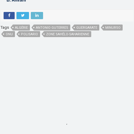
B. Amrani
Tags
ALGÉRIE
ANTONIO GUTERRES
GUERGARATE
MINURSO
ONU
POLISARIO
ZONE SAHÉLO-SAHARIENNE
,