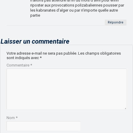
n’allons pas attendre la fin du mois d’avril pour enfin
riposter aux provocations polizabaliennes pousser par
les kabranates d’alger ou par n’importe quelle autre
partie
Répondre
Laisser un commentaire
Votre adresse e-mail ne sera pas publiée.
Les champs obligatoires
sont indiqués avec
*
Commentaire
*
Nom
*