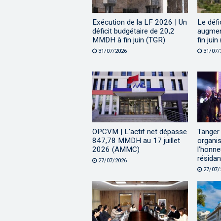
Exécution de la LF 2026 | Un
Le défi
déficit budgétaire de 20,2
augme
MMDH à fin juin (TGR)
fin jui
31/07/2026
31/07/
OPCVM | L’actif net dépasse
Tanger 
847,78 MMDH au 17 juillet
organis
2026 (AMMC)
l’honn
résidan
27/07/2026
27/07/