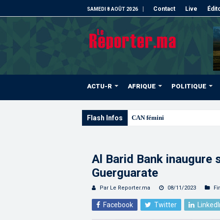
Contact
Live
Édit
SAMEDI 8 AOÛT 2026
ACTU-R
AFRIQUE
POLITIQUE
Flash Infos
CAN féminine | “Nous avons ana
Al Barid Bank inaugure 
Guerguarate
Par Le Reporter.ma
08/11/2023
Fi
Facebook
Twitter
LinkedI