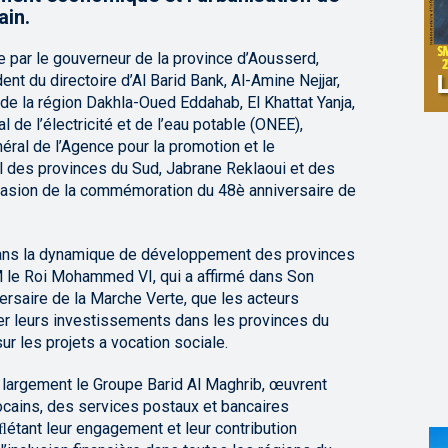
ain.
e par le gouverneur de la province d’Aousserd,
nt du directoire d’Al Barid Bank, Al-Amine Nejjar,
de la région Dakhla-Oued Eddahab, El Khattat Yanja,
al de l’électricité et de l’eau potable (ONEE),
néral de l’Agence pour la promotion et le
des provinces du Sud, Jabrane Reklaoui et des
ccasion de la commémoration du 48è anniversaire de
t dans la dynamique de développement des provinces
 le Roi Mohammed VI, qui a affirmé dans Son
ersaire de la Marche Verte, que les acteurs
r leurs investissements dans les provinces du
sur les projets a vocation sociale.
s largement le Groupe Barid Al Maghrib, œuvrent
ocains, des services postaux et bancaires
reﬂétant leur engagement et leur contribution