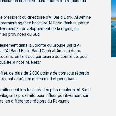
’inclusion financière dans toutes les régions du
le président du directoire d’Al Barid Bank, Al-Amine
la première agence bancaire Al Barid Bank au poste
activement au développement de la région, en
r les provinces du Sud.
it pleinement dans la volonté du Groupe Barid Al
 (Al Barid Bank, Barid Cash at Amana) de se
rocains, en tant que partenaire de conﬁance, pour
ualité, a noté M. Nejjar
fet, de plus de 2.000 points de contacts répartis
s sont situés en milieu rural et périurbain.
illonnent les localités les plus reculées, Al Barid
légier la proximité pour influer positivement sur
ans les différentes régions du Royaume.