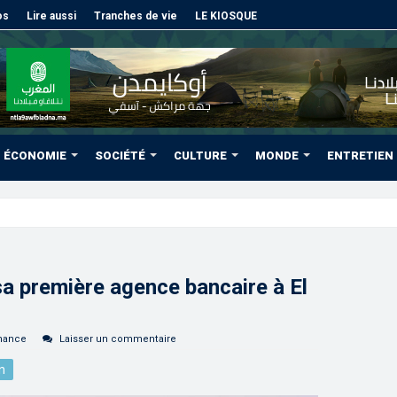
os
Lire aussi
Tranches de vie
LE KIOSQUE
ÉCONOMIE
SOCIÉTÉ
CULTURE
MONDE
ENTRETIEN
lysé l’Afrique du Sud po
sa première agence bancaire à El
nance
Laisser un commentaire
n