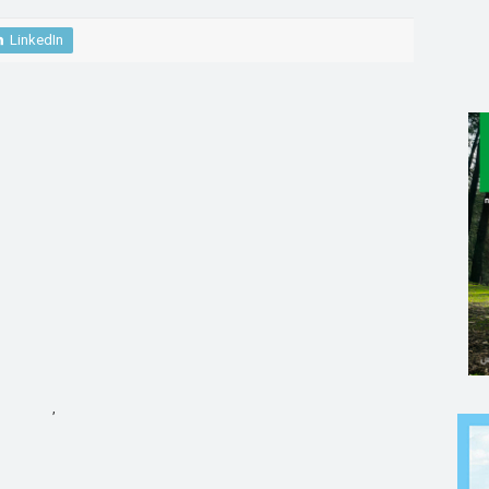
LinkedIn
,