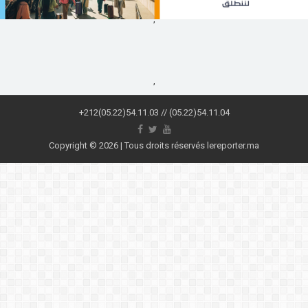
,
,
+212(05.22)54.11.03 // (05.22)54.11.04
Copyright © 2026 | Tous droits réservés lereporter.ma