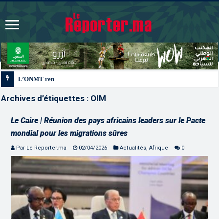
L’ONMT renforce l’attractivité des régions grâce à une connectivité aé
Archives d’étiquettes :
OIM
Le Caire | Réunion des pays africains leaders sur le Pacte
mondial pour les migrations sûres
Par Le Reporter.ma
02/04/2026
Actualités
,
Afrique
0