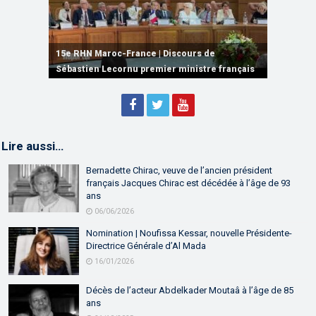
15e RHN Maroc-France | Signature de
plusieurs accords de coopération et de
15e RHN Maroc-France | Discours de
15e Réunion de Haut Niveau Maroc-France |
partenariat
Sébastien Lecornu premier ministre français
Discours de M. Aziz Akhannouch
Lire aussi…
Bernadette Chirac, veuve de l’ancien président
français Jacques Chirac est décédée à l’âge de 93
ans
06/06/2026
Nomination | Noufissa Kessar, nouvelle Présidente-
Directrice Générale d’Al Mada
16/01/2026
Décès de l’acteur Abdelkader Moutaâ à l’âge de 85
ans