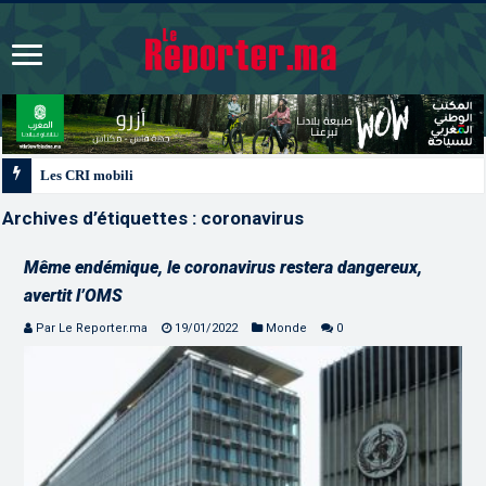
Les CRI mobilisés du 10 au 13 août pour accompagner les projets des Maroca
Archives d’étiquettes :
coronavirus
Même endémique, le coronavirus restera dangereux,
avertit l’OMS
Par Le Reporter.ma
19/01/2022
Monde
0