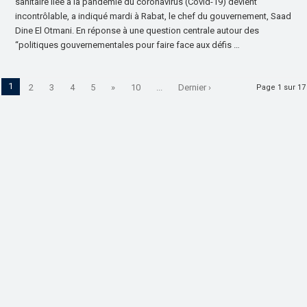
sanitaire liée à la pandémie du coronavirus (Covid-19) devient
incontrôlable, a indiqué mardi à Rabat, le chef du gouvernement, Saad
Dine El Otmani. En réponse à une question centrale autour des
“politiques gouvernementales pour faire face aux défis …
1
2
3
4
5
»
10
...
Dernier ›
Page 1 sur 17