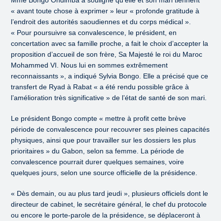
Mme Bongo Ondimba a souligné qu’elle et son mari tiennent
« avant toute chose à exprimer » leur « profonde gratitude à
l’endroit des autorités saoudiennes et du corps médical ».
« Pour poursuivre sa convalescence, le président, en
concertation avec sa famille proche, a fait le choix d’accepter la
proposition d’accueil de son frère, Sa Majesté le roi du Maroc
Mohammed VI. Nous lui en sommes extrêmement
reconnaissants », a indiqué Sylvia Bongo. Elle a précisé que ce
transfert de Ryad à Rabat « a été rendu possible grâce à
l’amélioration très significative » de l’état de santé de son mari.
Le président Bongo compte « mettre à profit cette brève
période de convalescence pour recouvrer ses pleines capacités
physiques, ainsi que pour travailler sur les dossiers les plus
prioritaires » du Gabon, selon sa femme. La période de
convalescence pourrait durer quelques semaines, voire
quelques jours, selon une source officielle de la présidence.
« Dès demain, ou au plus tard jeudi », plusieurs officiels dont le
directeur de cabinet, le secrétaire général, le chef du protocole
ou encore le porte-parole de la présidence, se déplaceront à