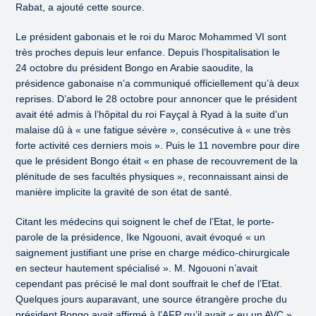
Rabat, a ajouté cette source.
Le président gabonais et le roi du Maroc Mohammed VI sont
très proches depuis leur enfance. Depuis l’hospitalisation le
24 octobre du président Bongo en Arabie saoudite, la
présidence gabonaise n’a communiqué officiellement qu’à deux
reprises. D’abord le 28 octobre pour annoncer que le président
avait été admis à l’hôpital du roi Fayçal à Ryad à la suite d’un
malaise dû à « une fatigue sévère », consécutive à « une très
forte activité ces derniers mois ». Puis le 11 novembre pour dire
que le président Bongo était « en phase de recouvrement de la
plénitude de ses facultés physiques », reconnaissant ainsi de
manière implicite la gravité de son état de santé.
Citant les médecins qui soignent le chef de l’Etat, le porte-
parole de la présidence, Ike Ngouoni, avait évoqué « un
saignement justifiant une prise en charge médico-chirurgicale
en secteur hautement spécialisé ». M. Ngouoni n’avait
cependant pas précisé le mal dont souffrait le chef de l’Etat.
Quelques jours auparavant, une source étrangère proche du
président Bongo avait affirmé à l’AFP qu’il avait « eu un AVC »