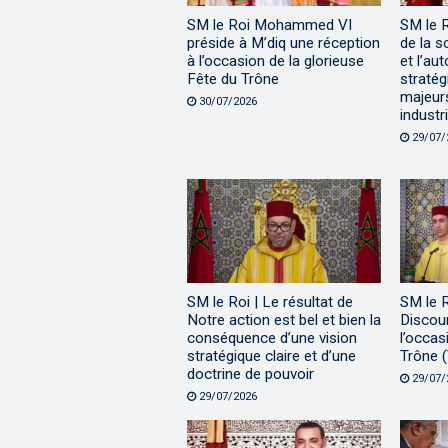
SM le Roi Mohammed VI
SM le 
préside à M’diq une réception
de la s
à l’occasion de la glorieuse
et l’au
Fête du Trône
stratég
majeur
30/07/2026
industri
29/07/
SM le Roi | Le résultat de
SM le 
Notre action est bel et bien la
Discour
conséquence d’une vision
l’occas
stratégique claire et d’une
Trône (
doctrine de pouvoir
29/07/
29/07/2026