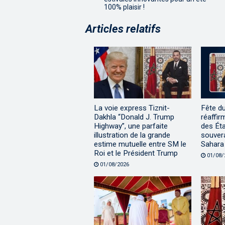
100% plaisir !
Articles relatifs
La voie express Tiznit-
Fête d
Dakhla “Donald J. Trump
réaffir
Highway”, une parfaite
des Éta
illustration de la grande
souvera
estime mutuelle entre SM le
Sahara
Roi et le Président Trump
01/08/
01/08/2026