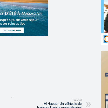
,
,
Suivant
Al Haouz : Un véhicule de
transport mixte enseveli sous