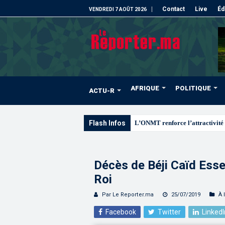
Contact
Live
Éd
VENDREDI 7 AOÛT 2026
AFRIQUE
POLITIQUE
ACTU-R
Flash Infos
L’ONMT renforce l’attractivité 
Décès de Béji Caïd Esse
Roi
Par Le Reporter.ma
25/07/2019
À 
Facebook
Twitter
LinkedI