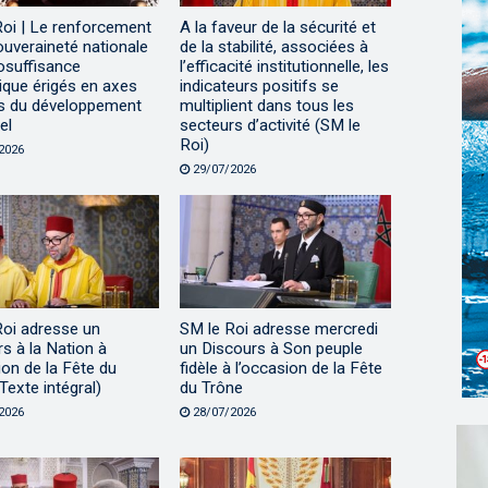
Roi | Le renforcement
A la faveur de la sécurité et
ouveraineté nationale
de la stabilité, associées à
tosuffisance
l’efficacité institutionnelle, les
ique érigés en axes
indicateurs positifs se
s du développement
multiplient dans tous les
el
secteurs d’activité (SM le
Roi)
2026
29/07/2026
Roi adresse un
SM le Roi adresse mercredi
s à la Nation à
un Discours à Son peuple
ion de la Fête du
fidèle à l’occasion de la Fête
Texte intégral)
du Trône
2026
28/07/2026