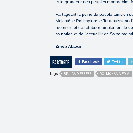
et la grandeur des peuples maghrébins f
Partageant la peine du peuple tunisien sui
Majesté le Roi implore le Tout-puissant d
réconfort et de rétribuer amplement le dé
sa nation et de l’accueillir en Sa sainte m
Zineb Alaoui
Facebook
Twitter
Partager
Tags
BÉJI CAÏD ESSEBS
ROI MOHAMMED VI