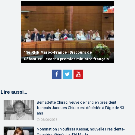
15e RHN Maroc-France | Signature de
plusieurs accords de coopération et de
15e RHN Maroc-France | Discours de
15e Réunion de Haut Niveau Maroc-France |
partenariat
Sébastien Lecornu premier ministre français
Discours de M. Aziz Akhannouch
Lire aussi…
Bernadette Chirac, veuve de l’ancien président
français Jacques Chirac est décédée à l’âge de 93
ans
06/06/2026
Nomination | Noufissa Kessar, nouvelle Présidente-
Directrice Générale d’Al Mada