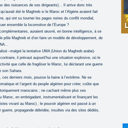
eux des nuisances de ses dirigeants)… Il arrive donc très
aurait été le Maghreb si le Maroc et l’Algérie avaient fait
, qui ont su tourner les pages noires du conflit mondial,
ituer ensemble la locomotive de l’Europe ?
omplémentaires, auraient œuvré, en bonne intelligence, à se
ter le pôle Maghreb et d’en faire un modèle de développement, de
MENA…
alisé –malgré la tentative UMA (Union du Maghreb arabe)-
contraire, il prévaut aujourd’hui une situation explosive, où le
tivité que celle de fragiliser le Maroc, lui déclarant une guerre
de son Sahara.
c, ces derniers mois, pousse la haine à l’extrême. Ne se
omatique et l’argent du peuple algérien pour créer, coûte que
historiquement marocains ; ne cachant même plus ses
du Maroc, en embrigadant, instrumentalisant et finançant les
istes vivant au Maroc) ; le pouvoir algérien est passé à un
r guerre, propagande débridée, insultes via des sites dédiés,