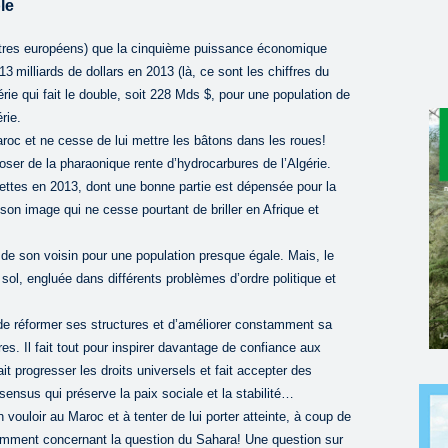
le
ètres européens) que la cinquième puissance économique
 milliards de dollars en 2013 (là, ce sont les chiffres du
rie qui fait le double, soit 228 Mds $, pour une population de
rie.
Maroc et ne cesse de lui mettre les bâtons dans les roues!
poser de la pharaonique rente d’hydrocarbures de l’Algérie.
ecettes en 2013, dont une bonne partie est dépensée pour la
on image qui ne cesse pourtant de briller en Afrique et
i de son voisin pour une population presque égale. Mais, le
 sol, engluée dans différents problèmes d’ordre politique et
e réformer ses structures et d’améliorer constamment sa
es. Il fait tout pour inspirer davantage de confiance aux
fait progresser les droits universels et fait accepter des
ensus qui préserve la paix sociale et la stabilité…
vouloir au Maroc et à tenter de lui porter atteinte, à coup de
notamment concernant la question du Sahara! Une question sur