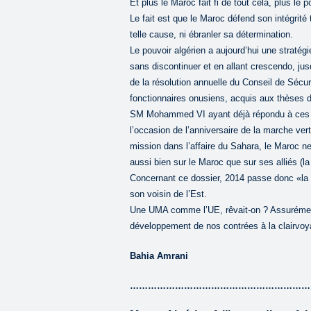
Et plus le Maroc fait fi de tout cela, plus le 
Le fait est que le Maroc défend son intégrité t
telle cause, ni ébranler sa détermination.
Le pouvoir algérien a aujourd’hui une stratégi
sans discontinuer et en allant crescendo, jusq
de la résolution annuelle du Conseil de Sécurit
fonctionnaires onusiens, acquis aux thèses d
SM Mohammed VI ayant déjà répondu à ces 
l’occasion de l’anniversaire de la marche ver
mission dans l’affaire du Sahara, le Maroc ne
aussi bien sur le Maroc que sur ses alliés (l
Concernant ce dossier, 2014 passe donc «la 
son voisin de l’Est.
Une UMA comme l’UE, rêvait-on ? Assurément,
développement de nos contrées à la clairvoy
Bahia Amrani
……………………………………………………