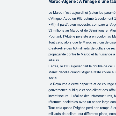
Maroc-Algérie : A l’image d’une fab
Le Maroc n’est aujourd’hui (selon les param
d’Afrique. Avec un PIB estimé à seulement 113
FMI), il paraît bien modeste, comparé à l’Algé
33 millions au Maroc et de 39 millions en Algé
Pourtant, l’Algérie persiste à en vouloir au 
Tout cela, alors que le Maroc est loin de dis
C’est-à-dire ces 63 milliards de dollars de r
propagande contre le Maroc et la nuisance à s
ailleurs.
Certes, le PIB algérien fait le double de celu
Maroc décolle quand l’Algérie reste collée au
social.
Le Royaume a cette capacité et ce courage d
gouvernance publique et son climat des affair
investisseurs. Il réalise des infrastructures, 
réformes sociétales avec un assez large cons
Tout cela quand l’Algérie perd son temps à en 
milliards de dollars, sur différents plans, 