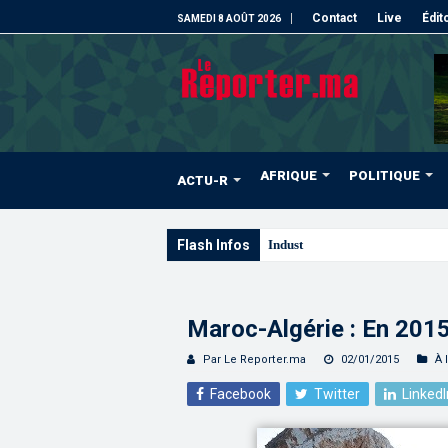
Contact
Live
Édit
SAMEDI 8 AOÛT 2026
AFRIQUE
POLITIQUE
ACTU-R
Flash Infos
Industrie | Le climat général des
Maroc-Algérie : En 2015,
Par Le Reporter.ma
02/01/2015
À 
Facebook
Twitter
LinkedI