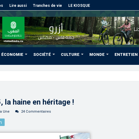
os
Lire aussi
Tranches de vie
LE KIOSQUE
ÉCONOMIE
SOCIÉTÉ
CULTURE
MONDE
ENTRETIEN
 affaires jug
 la haine en héritage !
la Une
24 Commentaires
n