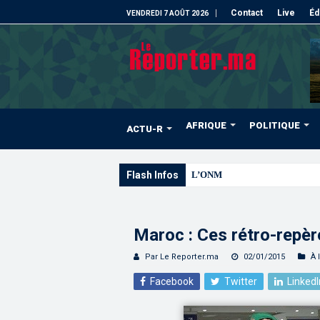
Contact
Live
Éd
VENDREDI 7 AOÛT 2026
AFRIQUE
POLITIQUE
ACTU-R
Flash Infos
L’ONMT renforce l’attractivité 
Maroc : Ces rétro-repè
Par Le Reporter.ma
02/01/2015
À 
Facebook
Twitter
LinkedI