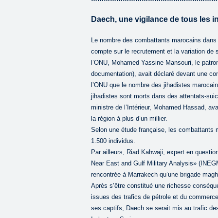
Daech, une vigilance de tous les i
Le nombre des combattants marocains dans le
compte sur le recrutement et la variation de 
l’ONU, Mohamed Yassine Mansouri, le patron
documentation), avait déclaré devant une comm
l’ONU que le nombre des jihadistes marocains
jihadistes sont morts dans des attentats-suic
ministre de l’Intérieur, Mohamed Hassad, av
la région à plus d’un millier.
Selon une étude française, les combattants
1.500 individus.
Par ailleurs, Riad Kahwaji, expert en questions
Near East and Gulf Military Analysis» (INEGM
rencontrée à Marrakech qu’une brigade magh
Après s’être constitué une richesse conséque
issues des trafics de pétrole et du commerc
ses captifs, Daech se serait mis au trafic d