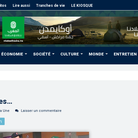
itos
Lire aussi
Tranches de vie
LE KIOSQUE
ÉCONOMIE
SOCIÉTÉ
CULTURE
MONDE
ENTRETIEN
des régions
res…
la Une
Laisser un commentaire
n