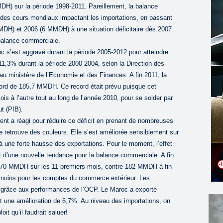
H) sur la période 1998-2011. Pareillement, la balance
fe des cours mondiaux impactant les importations, en passant
MMDH) et 2006 (6 MMDH) à une situation déficitaire dès 2007
 balance commerciale.
c s’est aggravé durant la période 2005-2012 pour atteindre
 11,3% durant la période 2000-2004, selon la Direction des
au ministère de l’Economie et des Finances. A fin 2011, la
ord de 185,7 MMDH. Ce record était prévu puisque cet
ois à l’autre tout au long de l’année 2010, pour se solder par
ut (PIB).
ent a réagi pour réduire ce déficit en prenant de nombreuses
 retrouve des couleurs. Elle s’est améliorée sensiblement sur
à une forte hausse des exportations. Pour le moment, l’effet
t d’une nouvelle tendance pour la balance commerciale. A fin
 170 MMDH sur les 11 premiers mois, contre 182 MMDH à fin
 moins pour les comptes du commerce extérieur. Les
 grâce aux performances de l’OCP. Le Maroc a exporté
 une amélioration de 6,7%. Au niveau des importations, on
t qu’il faudrait saluer!