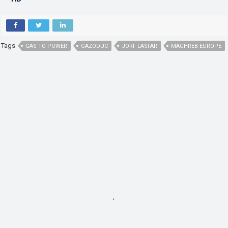
Tags
GAS TO POWER
GAZODUC
JORF LASFAR
MAGHREB-EUROPE
,