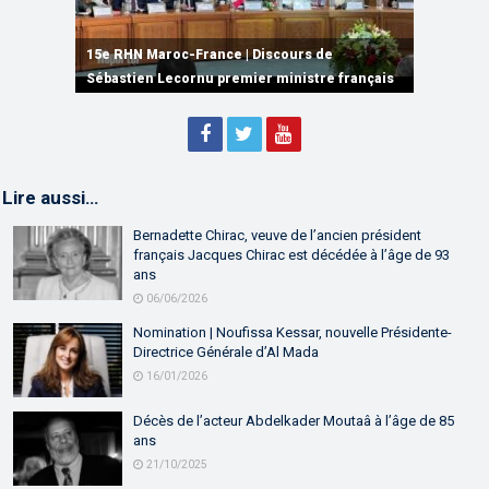
15e RHN Maroc-France | Signature de
plusieurs accords de coopération et de
15e RHN Maroc-France | Discours de
15e Réunion de Haut Niveau Maroc-France |
partenariat
Sébastien Lecornu premier ministre français
Discours de M. Aziz Akhannouch
Lire aussi…
Bernadette Chirac, veuve de l’ancien président
français Jacques Chirac est décédée à l’âge de 93
ans
06/06/2026
Nomination | Noufissa Kessar, nouvelle Présidente-
Directrice Générale d’Al Mada
16/01/2026
Décès de l’acteur Abdelkader Moutaâ à l’âge de 85
ans
21/10/2025