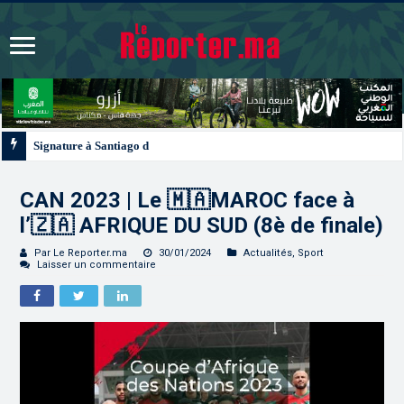
Signature à Santiago d’un protocole de coopération sanitaire et phytosanitair
CAN 2023 | Le 🇲🇦MAROC face à
l’🇿🇦 AFRIQUE DU SUD (8è de finale)
Par Le Reporter.ma
30/01/2024
Actualités
,
Sport
Laisser un commentaire