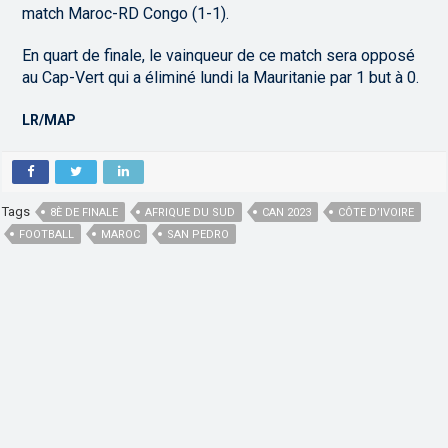
match Maroc-RD Congo (1-1).
En quart de finale, le vainqueur de ce match sera opposé
au Cap-Vert qui a éliminé lundi la Mauritanie par 1 but à 0.
LR/MAP
Tags
8È DE FINALE
AFRIQUE DU SUD
CAN 2023
CÔTE D’IVOIRE
FOOTBALL
MAROC
SAN PEDRO