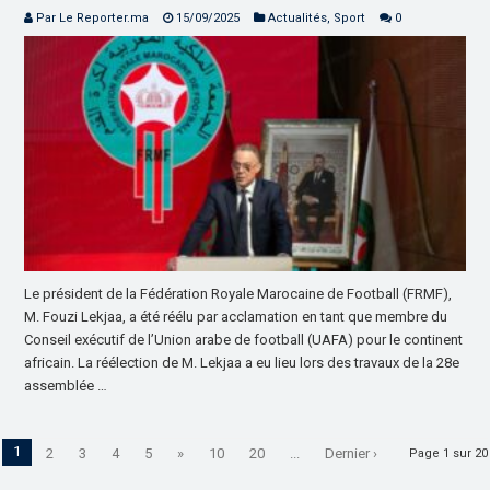
Par Le Reporter.ma
15/09/2025
Actualités
,
Sport
0
Le président de la Fédération Royale Marocaine de Football (FRMF),
M. Fouzi Lekjaa, a été réélu par acclamation en tant que membre du
Conseil exécutif de l’Union arabe de football (UAFA) pour le continent
africain. La réélection de M. Lekjaa a eu lieu lors des travaux de la 28e
assemblée …
1
2
3
4
5
»
10
20
...
Dernier ›
Page 1 sur 20