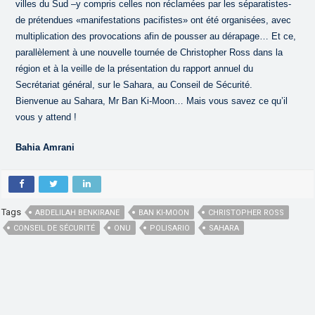
villes du Sud –y compris celles non réclamées par les séparatistes-
de prétendues «manifestations pacifistes» ont été organisées, avec
multiplication des provocations afin de pousser au dérapage… Et ce,
parallèlement à une nouvelle tournée de Christopher Ross dans la
région et à la veille de la présentation du rapport annuel du
Secrétariat général, sur le Sahara, au Conseil de Sécurité.
Bienvenue au Sahara, Mr Ban Ki-Moon… Mais vous savez ce qu’il
vous y attend !
Bahia Amrani
Tags
ABDELILAH BENKIRANE
BAN KI-MOON
CHRISTOPHER ROSS
CONSEIL DE SÉCURITÉ
ONU
POLISARIO
SAHARA