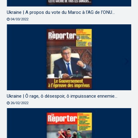
Ukraine | A propos du vote du Maroc à l’AG de l’ONU…
04/03/2022
Ukraine | Ô rage, ô désespoir, ô impuissance ennemie…
26/02/2022