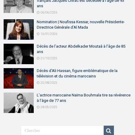
français Jacques Chirac est décédée à l’âge de 93
ans
06/06/2026
Nomination | Noufissa Kessar, nouvelle Présidente-
Directrice Générale d’Al Mada
16/01/2026
Décès de l’acteur Abdelkader Moutaâ à l’âge de 85
ans
21/10/2025
Décès d’Ali Hassan, figure emblématique de la
télévision et du cinéma marocains
25/08/2025
L’actrice marocaine Naïma Bouhmala tire sa révérence
à l’âge de 77 ans
28/05/2025