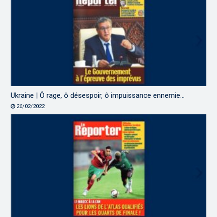
Ukraine | Ô rage, ô désespoir, ô impuissance ennemie…
26/02/2022