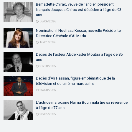
Bernadette Chirac, veuve de l’ancien président
français Jacques Chirac est décédée à l’âge de 93
ans
06/06/2026
Nomination | Noufissa Kessar, nouvelle Présidente-
Directrice Générale d’Al Mada
16/01/2026
Décès de l’acteur Abdelkader Moutaâ à l’âge de 85
ans
21/10/2025
Décès d’Ali Hassan, figure emblématique de la
télévision et du cinéma marocains
25/08/2025
L’actrice marocaine Naïma Bouhmala tire sa révérence
à l’âge de 77 ans
28/05/2025