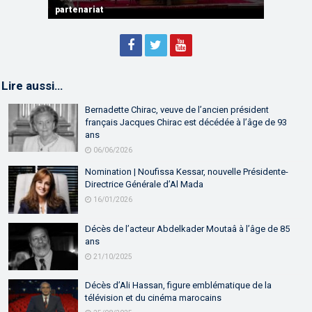
partenariat
Sébastien Lecornu premier ministre français
Discours de M. Aziz Akhannouch
Lire aussi…
Bernadette Chirac, veuve de l’ancien président
français Jacques Chirac est décédée à l’âge de 93
ans
06/06/2026
Nomination | Noufissa Kessar, nouvelle Présidente-
Directrice Générale d’Al Mada
16/01/2026
Décès de l’acteur Abdelkader Moutaâ à l’âge de 85
ans
21/10/2025
Décès d’Ali Hassan, figure emblématique de la
télévision et du cinéma marocains