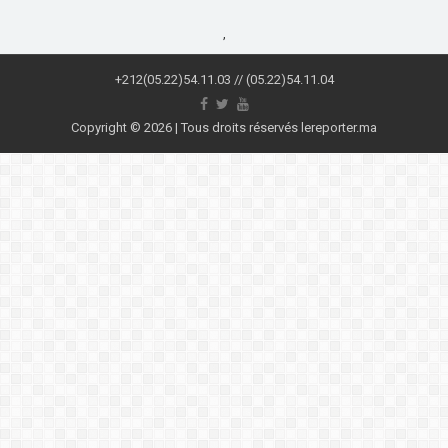
,
+212(05.22)54.11.03 // (05.22)54.11.04
Copyright © 2026 | Tous droits réservés lereporter.ma