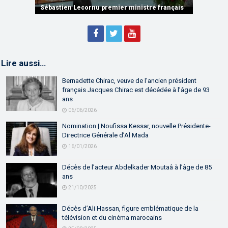
partenariat
Sébastien Lecornu premier ministre français
Discours de M. Aziz Akhannouch
Lire aussi…
Bernadette Chirac, veuve de l’ancien président
français Jacques Chirac est décédée à l’âge de 93
ans
06/06/2026
Nomination | Noufissa Kessar, nouvelle Présidente-
Directrice Générale d’Al Mada
16/01/2026
Décès de l’acteur Abdelkader Moutaâ à l’âge de 85
ans
21/10/2025
Décès d’Ali Hassan, figure emblématique de la
télévision et du cinéma marocains