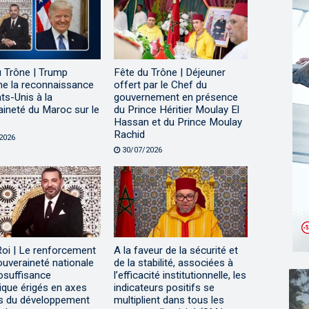
u Trône | Trump
Fête du Trône | Déjeuner
me la reconnaissance
offert par le Chef du
ts-Unis à la
gouvernement en présence
ineté du Maroc sur le
du Prince Héritier Moulay El
Hassan et du Prince Moulay
Rachid
2026
30/07/2026
Roi | Le renforcement
A la faveur de la sécurité et
ouveraineté nationale
de la stabilité, associées à
tosuffisance
l’efficacité institutionnelle, les
ique érigés en axes
indicateurs positifs se
s du développement
multiplient dans tous les