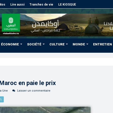
itos
Lire aussi
Tranches de vie
LE KIOSQUE
ÉCONOMIE
SOCIÉTÉ
CULTURE
MONDE
ENTRETIEN
des régions grâ
aroc en paie le prix
la Une
Laisser un commentaire
n