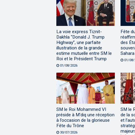
La voie express Tiznit-
Fête d
Dakhla “Donald J. Trump
réaffir
Highway”, une parfaite
des Éta
illustration de la grande
souvera
estime mutuelle entre SM le
Sahara
Roi et le Président Trump
01/08/
01/08/2026
SM le Roi Mohammed VI
SM le 
préside à M’diq une réception
de la s
à l’occasion de la glorieuse
et l’au
Fête du Trône
stratég
majeur
30/07/2026