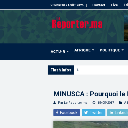
Contact
Live
Éd
VENDREDI 7 AOÛT 2026
AFRIQUE
POLITIQUE
ACTU-R
Flash Infos
L’ONMT renforce l’attractivité 
MINUSCA : Pourquoi le M
Par Le Reporter.ma
15/05/2017
À 
Facebook
Twitter
LinkedI