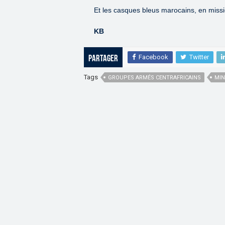
Et les casques bleus marocains, en missi
KB
Facebook
Twitter
Partager
Tags
GROUPES ARMÉS CENTRAFRICAINS
MI