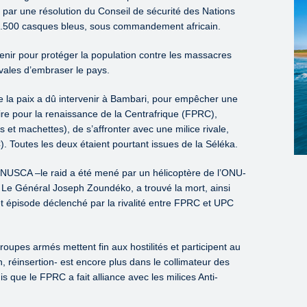
4 par une résolution du Conseil de sécurité des Nations
 12.500 casques bleus, sous commandement africain.
nir pour protéger la population contre les massacres
ivales d’embraser le pays.
de la paix a dû intervenir à Bambari, pour empêcher une
ire pour la renaissance de la Centrafrique (FPRC),
et machettes), de s’affronter avec une milice rivale,
). Toutes les deux étaient pourtant issues de la Séléka.
MINUSCA –le raid a été mené par un hélicoptère de l’ONU-
, Le Général Joseph Zoundéko, a trouvé la mort, ainsi
cet épisode déclenché par la rivalité entre FPRC et UPC
oupes armés mettent fin aux hostilités et participent au
réinsertion- est encore plus dans le collimateur des
s que le FPRC a fait alliance avec les milices Anti-