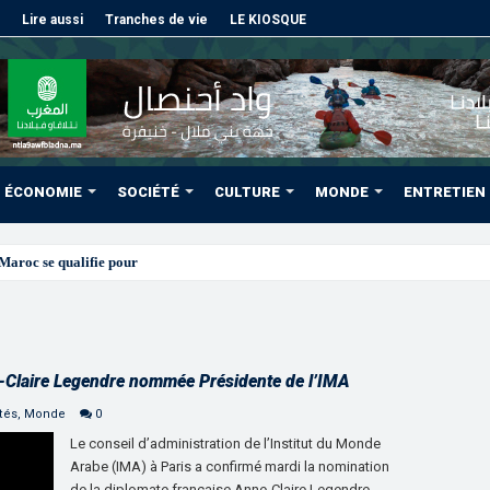
Lire aussi
Tranches de vie
LE KIOSQUE
ÉCONOMIE
SOCIÉTÉ
CULTURE
MONDE
ENTRETIEN
roc se qualifie pour les quarts après un nul blanc face au Sé
-Claire Legendre nommée Présidente de l’IMA
tés
,
Monde
0
Le conseil d’administration de l’Institut du Monde
Arabe (IMA) à Paris a confirmé mardi la nomination
de la diplomate française Anne-Claire Legendre,