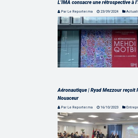
L’IMA consacre une rétrospective à l
Par Le Reporter.ma
23/09/2024
Actuali
Aéronautique | Ryad Mezzour reçoit l
Nouaceur
Par Le Reporter.ma
16/10/2023
Entrep