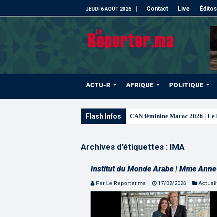
Contact
Live
Éditos
JEUDI 6 AOÛT 2026
ACTU-R
AFRIQUE
POLITIQUE
Flash Infos
CAN féminine Maroc 2026 | Le Ma
Archives d’étiquettes :
IMA
Institut du Monde Arabe | Mme Anne
Par Le Reporter.ma
17/02/2026
Actuali