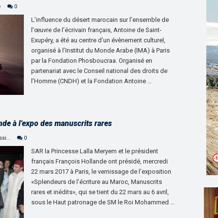
e
0
L’influence du désert marocain sur l’ensemble de
l’œuvre de l’écrivain français, Antoine de Saint-
Exupéry, a été au centre d’un évènement culturel,
organisé à l’Institut du Monde Arabe (IMA) à Paris
par la Fondation Phosboucraa. Organisé en
partenariat avec le Conseil national des droits de
l’Homme (CNDH) et la Fondation Antoine …
nde à l’expo des manuscrits rares
si...
0
SAR la Princesse Lalla Meryem et le président
français François Hollande ont présidé, mercredi
22 mars 2017 à Paris, le vernissage de l’exposition
«Splendeurs de l’écriture au Maroc, Manuscrits
rares et inédits», qui se tient du 22 mars au 6 avril,
sous le Haut patronage de SM le Roi Mohammed …