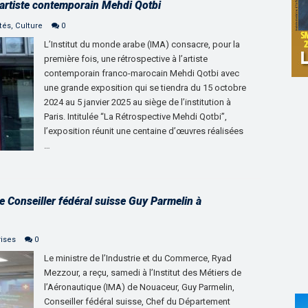
’artiste contemporain Mehdi Qotbi
tés
,
Culture
0
L’Institut du monde arabe (IMA) consacre, pour la
première fois, une rétrospective à l’artiste
contemporain franco-marocain Mehdi Qotbi avec
une grande exposition qui se tiendra du 15 octobre
2024 au 5 janvier 2025 au siège de l’institution à
Paris. Intitulée “La Rétrospective Mehdi Qotbi”,
l’exposition réunit une centaine d’œuvres réalisées
…
e Conseiller fédéral suisse Guy Parmelin à
rises
0
Le ministre de l’Industrie et du Commerce, Ryad
Mezzour, a reçu, samedi à l’Institut des Métiers de
l’Aéronautique (IMA) de Nouaceur, Guy Parmelin,
Conseiller fédéral suisse, Chef du Département