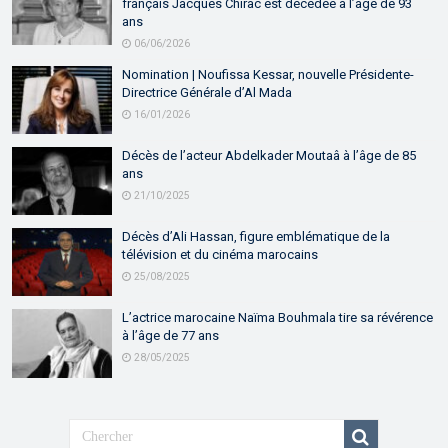
français Jacques Chirac est décédée à l’âge de 93
ans
06/06/2026
Nomination | Noufissa Kessar, nouvelle Présidente-
Directrice Générale d’Al Mada
16/01/2026
Décès de l’acteur Abdelkader Moutaâ à l’âge de 85
ans
21/10/2025
Décès d’Ali Hassan, figure emblématique de la
télévision et du cinéma marocains
25/08/2025
L’actrice marocaine Naïma Bouhmala tire sa révérence
à l’âge de 77 ans
28/05/2025