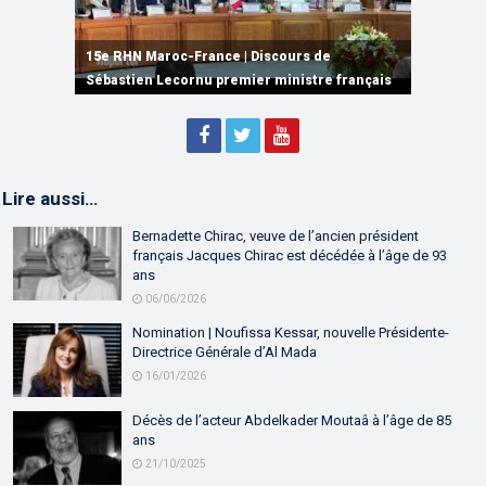
15e RHN Maroc-France | Signature de
plusieurs accords de coopération et de
15e RHN Maroc-France | Discours de
15e Réunion de Haut Niveau Maroc-France |
partenariat
Sébastien Lecornu premier ministre français
Discours de M. Aziz Akhannouch
Lire aussi…
Bernadette Chirac, veuve de l’ancien président
français Jacques Chirac est décédée à l’âge de 93
ans
06/06/2026
Nomination | Noufissa Kessar, nouvelle Présidente-
Directrice Générale d’Al Mada
16/01/2026
Décès de l’acteur Abdelkader Moutaâ à l’âge de 85
ans
21/10/2025