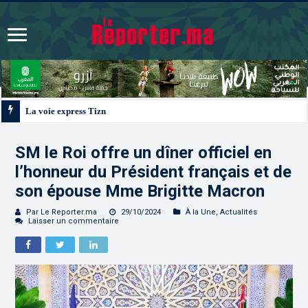
La voie express Tiznit-Dakhla “Donald J. Trump Highway”, une parfaite illus
SM le Roi offre un dîner officiel en
l’honneur du Président français et de
son épouse Mme Brigitte Macron
Par Le Reporter.ma
29/10/2024
À la Une
,
Actualités
Laisser un commentaire