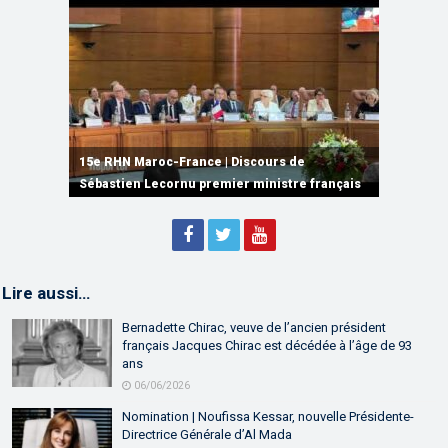
15e RHN Maroc-France | Signature de
plusieurs accords de coopération et de
15e RHN Maroc-France | Discours de
15e Réunion de Haut Niveau Maroc-France |
partenariat
Sébastien Lecornu premier ministre français
Discours de M. Aziz Akhannouch
Lire aussi…
Bernadette Chirac, veuve de l’ancien président
français Jacques Chirac est décédée à l’âge de 93
ans
06/06/2026
Nomination | Noufissa Kessar, nouvelle Présidente-
Directrice Générale d’Al Mada