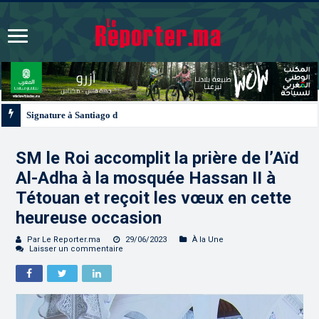
Signature à Santiago d’un protocole de coopération sanitaire et phytosanitai
SM le Roi accomplit la prière de l’Aïd
Al-Adha à la mosquée Hassan II à
Tétouan et reçoit les vœux en cette
heureuse occasion
Par Le Reporter.ma
29/06/2023
À la Une
Laisser un commentaire