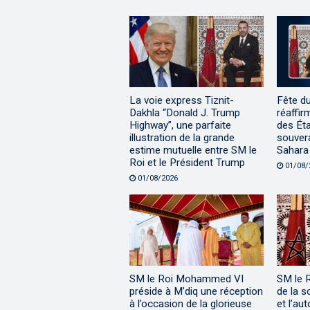
La voie express Tiznit-
Fête d
Dakhla “Donald J. Trump
réaffir
Highway”, une parfaite
des Éta
illustration de la grande
souvera
estime mutuelle entre SM le
Sahara
Roi et le Président Trump
01/08/
01/08/2026
SM le Roi Mohammed VI
SM le 
préside à M’diq une réception
de la s
à l’occasion de la glorieuse
et l’au