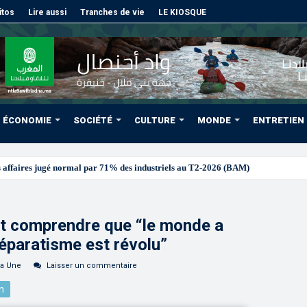
itos
Lire aussi
Tranches de vie
LE KIOSQUE
ÉCONOMIE
SOCIÉTÉ
CULTURE
MONDE
ENTRETIEN
oit comprendre que “le monde a
éparatisme est révolu”
la Une
Laisser un commentaire
n