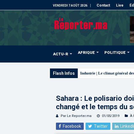
Contact
Live
Éd
VENDREDI 7 AOÛT 2026
AFRIQUE
POLITIQUE
ACTU-R
Flash Infos
Arrivée de M. Bourita à
Sahara : Le polisario d
changé et le temps du s
Par Le Reporter.ma
01/05/2019
À 
Facebook
Twitter
LinkedI