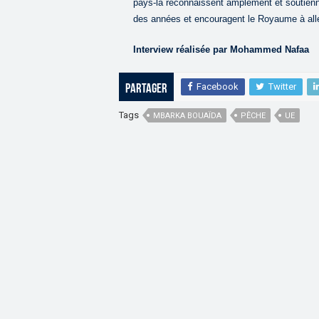
pays-là reconnaissent amplement et soutien
des années et encouragent le Royaume à alle
Interview réalisée par Mohammed Nafaa
Facebook
Twitter
Partager
Tags
MBARKA BOUAÏDA
PÊCHE
UE