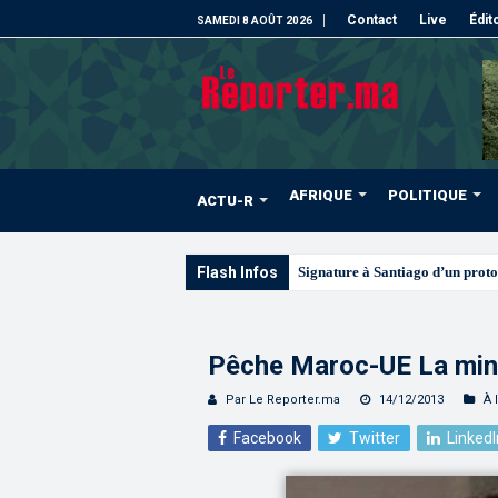
Contact
Live
Édit
SAMEDI 8 AOÛT 2026
AFRIQUE
POLITIQUE
ACTU-R
Flash Infos
Les CRI mobilisés du
Pêche Maroc-UE La mi
Par Le Reporter.ma
14/12/2013
À 
Facebook
Twitter
LinkedI