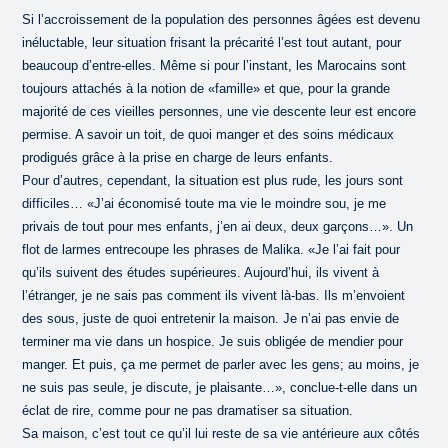
Si l’accroissement de la population des personnes âgées est devenu
inéluctable, leur situation frisant la précarité l’est tout autant, pour
beaucoup d’entre-elles. Même si pour l’instant, les Marocains sont
toujours attachés à la notion de «famille» et que, pour la grande
majorité de ces vieilles personnes, une vie descente leur est encore
permise. A savoir un toit, de quoi manger et des soins médicaux
prodigués grâce à la prise en charge de leurs enfants.
Pour d’autres, cependant, la situation est plus rude, les jours sont
difficiles… «J’ai économisé toute ma vie le moindre sou, je me
privais de tout pour mes enfants, j’en ai deux, deux garçons…». Un
flot de larmes entrecoupe les phrases de Malika. «Je l’ai fait pour
qu’ils suivent des études supérieures. Aujourd’hui, ils vivent à
l’étranger, je ne sais pas comment ils vivent là-bas. Ils m’envoient
des sous, juste de quoi entretenir la maison. Je n’ai pas envie de
terminer ma vie dans un hospice. Je suis obligée de mendier pour
manger. Et puis, ça me permet de parler avec les gens; au moins, je
ne suis pas seule, je discute, je plaisante…», conclue-t-elle dans un
éclat de rire, comme pour ne pas dramatiser sa situation.
Sa maison, c’est tout ce qu’il lui reste de sa vie antérieure aux côtés