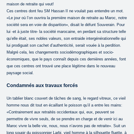
maison de retraite qui veut!
Ces centres dont feu SM Hassan II ne voulait pas entendre un mot.
«Le jour où l’on ouvrira la première maison de retraite au Maroc, notre
société sera en voie de disparition», disait le défunt Souverain. Pour
lui -et à juste titre- la société marocaine, en perdant sa structure telle
qu’elle était, ses nobles valeurs, son entraide intergénérationnelle qui
lui prodiguait son cachet d’authenticité, serait vouée à la perdition.
Malgré cela, les changements sociodémographiques et socio-
économiques, que le pays connaît depuis ces dernières années, font
que ces centres ont trouvé une place légitime dans le nouveau
paysage social.
Condamnés aux travaux forcés
Un tablier blanc couvert de tâches de sang, le regard vitreux, ce vieil
homme nous dit tout en écaillant le poisson qu’il a entre les mains:
«Contrairement aux retraités occidentaux qui, eux, peuvent se
permettre de vivre seuls, de se prendre en charge et de venir ici au
Maroc vivre la belle vie, nous, nous n’avons pas de retraite». Suit un
long soupir du poissonnier Larbi, vieil homme à la silhouette fluette, à