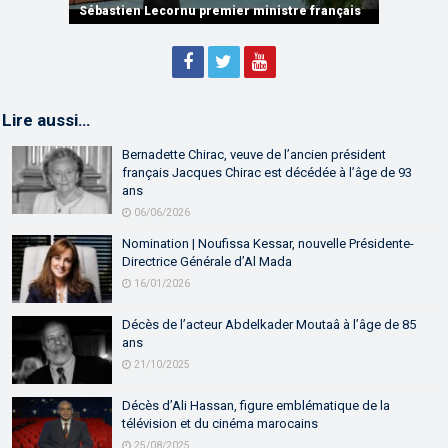
partenariat
Sébastien Lecornu premier ministre français
Discours de M. Aziz Akhannouch
Lire aussi…
Bernadette Chirac, veuve de l’ancien président
français Jacques Chirac est décédée à l’âge de 93
ans
06/06/2026
Nomination | Noufissa Kessar, nouvelle Présidente-
Directrice Générale d’Al Mada
16/01/2026
Décès de l’acteur Abdelkader Moutaâ à l’âge de 85
ans
21/10/2025
Décès d’Ali Hassan, figure emblématique de la
télévision et du cinéma marocains
25/08/2025