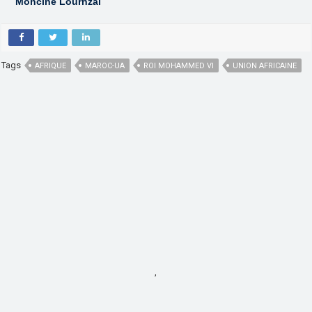
Mohcine Lourhzal
Tags
AFRIQUE
MAROC-UA
ROI MOHAMMED VI
UNION AFRICAINE
,