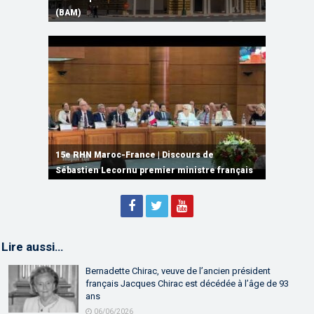
Monde
(BAM)
de Ryanair
accorde une subvention au consortium ORNX
Computing et de l’IA
15e RHN Maroc-France | Signature de
plusieurs accords de coopération et de
15e RHN Maroc-France | Discours de
15e Réunion de Haut Niveau Maroc-France |
partenariat
Sébastien Lecornu premier ministre français
Discours de M. Aziz Akhannouch
Lire aussi…
Bernadette Chirac, veuve de l’ancien président
français Jacques Chirac est décédée à l’âge de 93
ans
06/06/2026