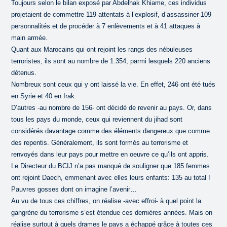
Toujours selon le bilan exposé par Abdelhak Khiame, ces individus
projetaient de commettre 119 attentats à l’explosif, d’assassiner 109
personnalités et de procéder à 7 enlèvements et à 41 attaques à
main armée.
Quant aux Marocains qui ont rejoint les rangs des nébuleuses
terroristes, ils sont au nombre de 1.354, parmi lesquels 220 anciens
détenus.
Nombreux sont ceux qui y ont laissé la vie. En effet, 246 ont été tués
en Syrie et 40 en Irak.
D’autres -au nombre de 156- ont décidé de revenir au pays. Or, dans
tous les pays du monde, ceux qui reviennent du jihad sont
considérés davantage comme des éléments dangereux que comme
des repentis. Généralement, ils sont formés au terrorisme et
renvoyés dans leur pays pour mettre en oeuvre ce qu’ils ont appris.
Le Directeur du BCIJ n’a pas manqué de souligner que 185 femmes
ont rejoint Daech, emmenant avec elles leurs enfants: 135 au total !
Pauvres gosses dont on imagine l’avenir…
Au vu de tous ces chiffres, on réalise -avec effroi- à quel point la
gangrène du terrorisme s’est étendue ces dernières années. Mais on
réalise surtout à quels drames le pays a échappé grâce à toutes ces