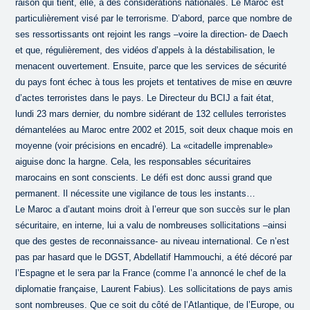
raison qui tient, elle, à des considérations nationales. Le Maroc est
particulièrement visé par le terrorisme. D’abord, parce que nombre de
ses ressortissants ont rejoint les rangs –voire la direction- de Daech
et que, régulièrement, des vidéos d’appels à la déstabilisation, le
menacent ouvertement. Ensuite, parce que les services de sécurité
du pays font échec à tous les projets et tentatives de mise en œuvre
d’actes terroristes dans le pays. Le Directeur du BCIJ a fait état,
lundi 23 mars dernier, du nombre sidérant de 132 cellules terroristes
démantelées au Maroc entre 2002 et 2015, soit deux chaque mois en
moyenne (voir précisions en encadré). La «citadelle imprenable»
aiguise donc la hargne. Cela, les responsables sécuritaires
marocains en sont conscients. Le défi est donc aussi grand que
permanent. Il nécessite une vigilance de tous les instants…
Le Maroc a d’autant moins droit à l’erreur que son succès sur le plan
sécuritaire, en interne, lui a valu de nombreuses sollicitations –ainsi
que des gestes de reconnaissance- au niveau international. Ce n’est
pas par hasard que le DGST, Abdellatif Hammouchi, a été décoré par
l’Espagne et le sera par la France (comme l’a annoncé le chef de la
diplomatie française, Laurent Fabius). Les sollicitations de pays amis
sont nombreuses. Que ce soit du côté de l’Atlantique, de l’Europe, ou