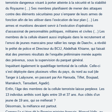
terroriste dangereux visant à porter atteinte à la sécurité et la stabilité
du Royaume (…) Ses membres planifiaient de mener des attaques
contre des éléments sécuritaires pour s’emparer de leurs armes de
fonction afin de les utiliser dans l’exécution de leur plan (…) Les
armes et munitions devaient servir à l’exécution d’opérations
d’assassinat de personnalités politiques, militaires et civiles (…) Les
membres de la cellule étaient aussi impliqués dans le recrutement et
l’envoi de jeunes marocains pour rallier les rangs de Daech», a révélé
le préfet de police et Directeur du BCIJ, Abdelhak Khiame, qui faisait
état des premiers résultats de l’enquête préliminaire menée auprès
des prévenus, sous la supervision du parquet général.
Inquiétant également le quadrillage territorial de la cellule. Celle-ci
s’est déployée dans plusieurs villes du pays, du nord au sud (de
Tanger à Laâyoune, en passant par Ain Harouda, Tiflet, Boujaad,
Marrakech, Taroudant, Agadir).
Enfin, l’âge des membres de la cellule terroriste laisse perplexe. Les
13 individus arrêtés sont âgés entre 19 et 37 ans. Aux côtés d’un
jeune de 19 ans, qui se méfierait ?
Désormais, la méfiance est partout.
Comme l’a si bien dit le Premier ministre français, Manuel Valls, au