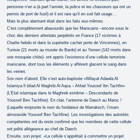
personne n’en a (à part l’armée, la police et les chasseurs qui ont un
permis de port de fusil) et il est rare qu’il en soit fait usage…
Mais le plus alarmant était dans les faits eux-mêmes.
C’est complètement abasourdis que les Marocains –encore sous le
choc des derniers attentats perpétrés en France (17 victimes à
Charlie hebdo et dans la supérette cacher porte de Vincennes), en
Tunisie (21 morts au musée du Bardo) et au Yemen (142 morts dans
une mosquée chiite)- ont appris l’existence d’une cellule terroriste
marocaine, dont tous les éléments y afférent glacent le sang dans
les veines.
Son nom d’abord. Elle s’est auto-baptisée «Wilayat Adawla Al
Islamiya fi bilad Al Maghrib Al Aqsa – Ahfad Youssef Ibn Tachfin»
(L’Etat islamique dans le Maghreb extrême – Descendants de
Youssef Ben Tachfine). En clair, l’antenne de Daech au Maroc !
(Laquelle emprunte le nom du fondateur de Marrakech, l’imam
almoravide Youssef Ben Tachfine). Les investigations des autorités
compétentes ont du reste confirmé que les membres de cette cellule
ont prêté allégeance au chef de Daech.
Ensuite, son projet. «La cellule s’apprêtait à commettre un projet