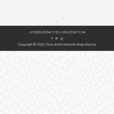
,
+212(05.22)54.11.03 // (05.22)54.11.04
Copyright © 2026 | Tous droits réservés lereporter.ma