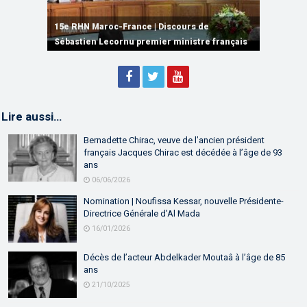
15e RHN Maroc-France | Signature de
plusieurs accords de coopération et de
15e RHN Maroc-France | Discours de
15e Réunion de Haut Niveau Maroc-France |
partenariat
Sébastien Lecornu premier ministre français
Discours de M. Aziz Akhannouch
Lire aussi…
Bernadette Chirac, veuve de l’ancien président
français Jacques Chirac est décédée à l’âge de 93
ans
06/06/2026
Nomination | Noufissa Kessar, nouvelle Présidente-
Directrice Générale d’Al Mada
16/01/2026
Décès de l’acteur Abdelkader Moutaâ à l’âge de 85
ans
21/10/2025