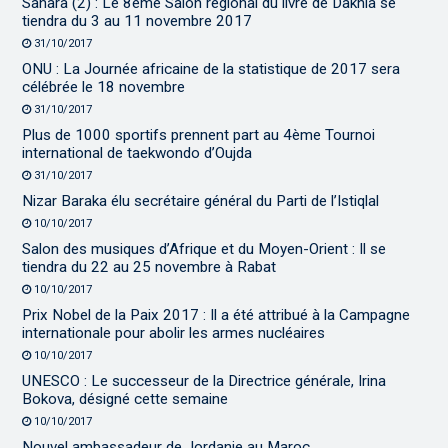
Sahara (2) : Le 8ème Salon régional du livre de Dakhla se
tiendra du 3 au 11 novembre 2017
31/10/2017
ONU : La Journée africaine de la statistique de 2017 sera
célébrée le 18 novembre
31/10/2017
Plus de 1000 sportifs prennent part au 4ème Tournoi
international de taekwondo d’Oujda
31/10/2017
Nizar Baraka élu secrétaire général du Parti de l’Istiqlal
10/10/2017
Salon des musiques d’Afrique et du Moyen-Orient : Il se
tiendra du 22 au 25 novembre à Rabat
10/10/2017
Prix Nobel de la Paix 2017 : Il a été attribué à la Campagne
internationale pour abolir les armes nucléaires
10/10/2017
UNESCO : Le successeur de la Directrice générale, Irina
Bokova, désigné cette semaine
10/10/2017
Nouvel ambassadeur de Jordanie au Maroc