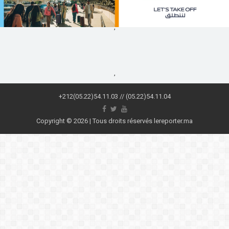
,
,
+212(05.22)54.11.03 // (05.22)54.11.04
Copyright © 2026 | Tous droits réservés lereporter.ma