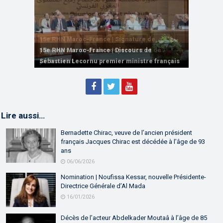
15e RHN Maroc-France | Signature de
plusieurs accords de coopération et de
15e RHN Maroc-France | Discours de
15e Réunion de Haut Niveau Maroc-France |
partenariat
Sébastien Lecornu premier ministre français
Discours de M. Aziz Akhannouch
Lire aussi…
Bernadette Chirac, veuve de l’ancien président
français Jacques Chirac est décédée à l’âge de 93
ans
06/06/2026
Nomination | Noufissa Kessar, nouvelle Présidente-
Directrice Générale d’Al Mada
16/01/2026
Décès de l’acteur Abdelkader Moutaâ à l’âge de 85